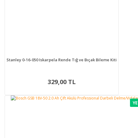
Stanley 0-16-050 Iskarpela Rende Tığ ve Bıçak Bileme Kiti
329,00 TL
YE