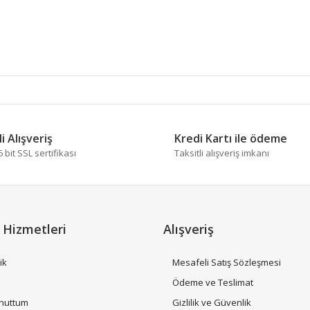
 diğer konularda yetersiz gördüğünüz noktaları öneri formunu kullanarak tara
i Alışveriş
Kredi Kartı ile ödeme
bit SSL sertifikası
Taksitli alışveriş imkanı
 Hizmetleri
Alışveriş
ik
Mesafeli Satış Sözleşmesi
i
Ödeme ve Teslimat
Unuttum
Gizlilik ve Güvenlik