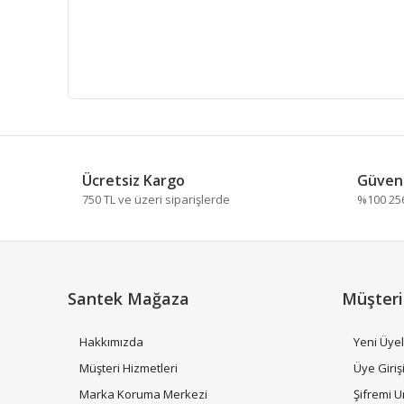
Bu ürünün fiyat bilgisi, resim, ürün açıklamalarında ve
Görüş ve önerileriniz için teşekkür ederiz.
Ücretsiz Kargo
Güvenl
Tarih
Ürün resmi kalitesiz, bozuk veya görüntülenemiyor.
750 TL ve üzeri siparişlerde
%100 256 
Ürün açıklamasında eksik bilgiler bulunuyor.
Son kullanma tarihi nedir acaba
Ürün bilgilerinde hatalar bulunuyor.
İsa Coşkuner | 06/01/2024
Ürün fiyatı diğer sitelerden daha pahalı.
Bu ürüne benzer farklı alternatifler olmalı.
Santek Mağaza
Müşteri
Yorum Yaz
Hakkımızda
Yeni Üyel
Müşteri Hizmetleri
Üye Giriş
Marka Koruma Merkezi
Şifremi 