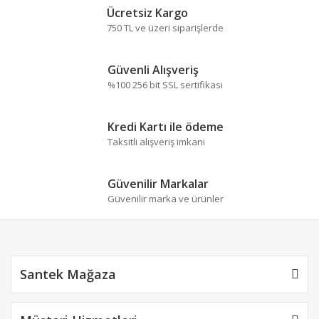
Bu ürüne ilk yorumu siz yapın!
formunu kullanarak tarafımıza iletebilirsiniz.
Ücretsiz Kargo
Görüş ve önerileriniz için teşekkür ederiz.
750 TL ve üzeri siparişlerde
Yorum Yaz
Ürün resmi kalitesiz, bozuk veya görüntülenemiyor.
Güvenli Alışveriş
Ürün açıklamasında eksik bilgiler bulunuyor.
%100 256 bit SSL sertifikası
Ürün bilgilerinde hatalar bulunuyor.
Ürün fiyatı diğer sitelerden daha pahalı.
Kredi Kartı ile ödeme
Bu ürüne benzer farklı alternatifler olmalı.
Taksitli alışveriş imkanı
Güvenilir Markalar
Güvenilir marka ve ürünler
Gönder
Santek Mağaza