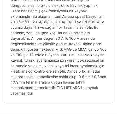
döngüsüne sahip örtülü elektrot ile kaynak yapmak
üzere hazırlanmış çok fonksiyonlu bir kaynak
ekipmanıdır .Bu ekipman, tüm Avrupa spesifikasyonları
2011/65/EU, 2014/35/EU, 2014/30/EU ve EN 60974 ile
uyumlu dayanıklı ve sağlam bir tasarıma sahiptir. Bu
nedenle, zorlu çalışma koşullarına ve ortamlara
dayanabilir. Amper değeri 30 A ile 160 A arasında
değişebilmekte ve yüksüz gerilimi kaynak tipine göre
değişiklik göstermektedir. MIG/MAG ve MMA için 65 Vdc
ve TIG için 18 Vdc'dir. Ayrıca, kurulumu hızlı ve kolaydır .
Kaynak türünü ayarlamanıza izin veren çok sezgisel bir
ön panele ve akımı, voltajı veya tel hızını ayarlamak için
klasik analog kontrollere sahiptir. Ayrıca 5 kg'a kadar
makara taşıma kapasitesine sahip olup, 0.6mm / 0.8mm
/ 0.9mm tel makaralara uygun hassas tahrik
mekanizması içermektedir. TIG LIFT ARC ile kaynak
yapılması dur
Bu ürünün fiyat bilgisi, resim, ürün açıklamalarında ve
diğer konularda yetersiz gördüğünüz noktaları öneri