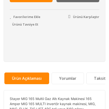
Ürünü Karşılaştır
Ürünü Tavsiye Et
Ürün Açıklaması
Yorumlar
Taksit 
Stayer MIG 165 Multii Gaz Altı Kaynak Makinesi 165
Amper MIG 165 MULTI invertör kaynak makinesi, MIG,
MAG, FLUX, TIG LIFT ARC teli veya %60 görev