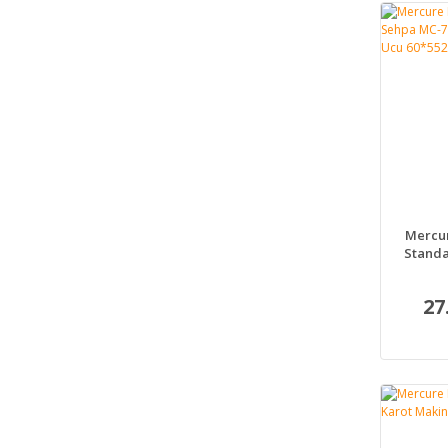
Mercur
Standa
S+Ak
27