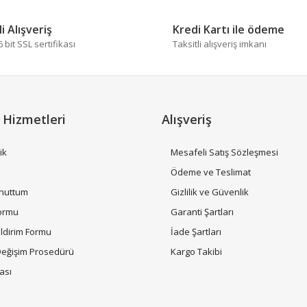
i Alışveriş
Kredi Kartı ile ödeme
bit SSL sertifikası
Taksitli alışveriş imkanı
 Hizmetleri
Alışveriş
ik
Mesafeli Satış Sözleşmesi
i
Ödeme ve Teslimat
Unuttum
Gizlilik ve Güvenlik
Formu
Garanti Şartları
ildirim Formu
İade Şartları
Değişim Prosedürü
Kargo Takibi
tası