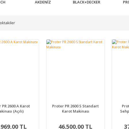
SCH
AKDENİZ
BLACK+DECKER
PR
oktakiler
r PR 2600 A Karot
Proter PR 2600 S Standart
Prot
kinası (Açılı)
Karot Makinası
Sehp
.969,00 TL
46.500,00 TL
3