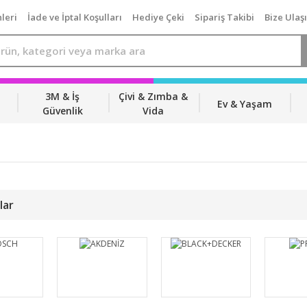
leri
İade ve İptal Koşulları
Hediye Çeki
Sipariş Takibi
Bize Ulaş
3M & İş
Çivi & Zımba &
Ev & Yaşam
Güvenlik
Vida
lar