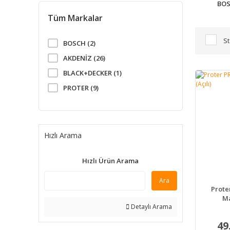
BO
Tüm Markalar
St
BOSCH (2)
AKDENİZ (26)
BLACK+DECKER (1)
PROTER (9)
CATPOWER (4)
MERCURE (6)
Hızlı Arama
Hızlı Ürün Arama
Ara
Prote
Ma
Detaylı Arama
49