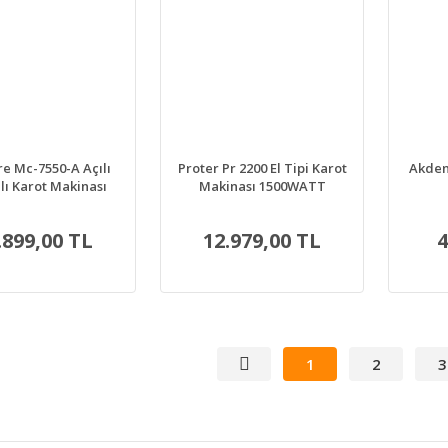
e Mc-7550-A Açılı
Proter Pr 2200 El Tipi Karot
Akden
lı Karot Makinası
Makinası 1500WATT
.899,00 TL
12.979,00 TL
4
1
2
3