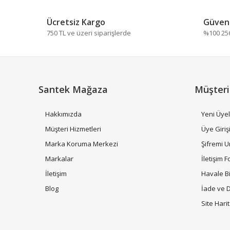
Ücretsiz Kargo
Güvenl
750 TL ve üzeri siparişlerde
%100 256 
Santek Mağaza
Müşteri
Hakkımızda
Yeni Üyel
Müşteri Hizmetleri
Üye Giriş
Marka Koruma Merkezi
Şifremi 
Markalar
İletişim 
İletişim
Havale B
Blog
İade ve 
Site Hari