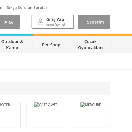
ın
Sıkça Sorulan Sorular
Giriş Yap
ARA
Sepetim
veya üye ol
Outdoor &
Çocuk
Pet Shop
Kamp
Oyuncakları