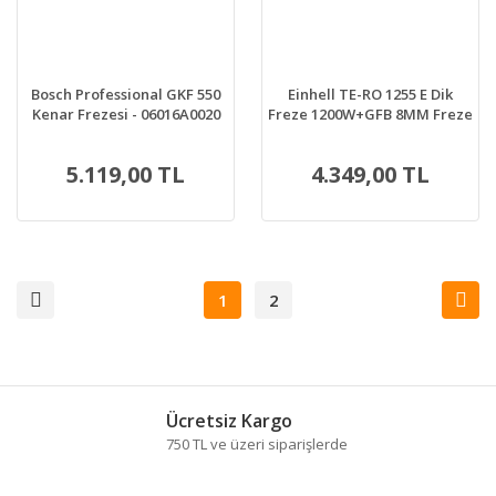
Bosch Professional GKF 550
Einhell TE-RO 1255 E Dik
Kenar Frezesi - 06016A0020
Freze 1200W+GFB 8MM Freze
Takım 8mm
5.119,00 TL
4.349,00 TL
1
2
Ücretsiz Kargo
750 TL ve üzeri siparişlerde