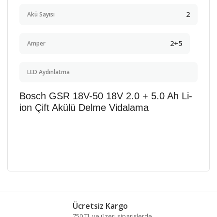
2
Akü Sayısı
2+5
Amper
LED Aydınlatma
Bosch GSR 18V-50 18V 2.0 + 5.0 Ah Li-
ion Çift Akülü Delme Vidalama
Bu ürünün fiyat bilgisi, resim, ürün açıklamalarında ve
diğer konularda yetersiz gördüğünüz noktaları öneri
Bu ürüne ilk yorumu siz yapın!
formunu kullanarak tarafımıza iletebilirsiniz.
Ücretsiz Kargo
Görüş ve önerileriniz için teşekkür ederiz.
750 TL ve üzeri siparişlerde