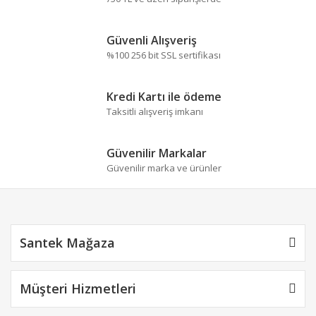
Yorum Yaz
Ürün resmi kalitesiz, bozuk veya görüntülenemiyor.
Güvenli Alışveriş
Ürün açıklamasında eksik bilgiler bulunuyor.
%100 256 bit SSL sertifikası
Ürün bilgilerinde hatalar bulunuyor.
Ürün fiyatı diğer sitelerden daha pahalı.
Kredi Kartı ile ödeme
Bu ürüne benzer farklı alternatifler olmalı.
Taksitli alışveriş imkanı
Güvenilir Markalar
Güvenilir marka ve ürünler
Gönder
Santek Mağaza
Müşteri Hizmetleri