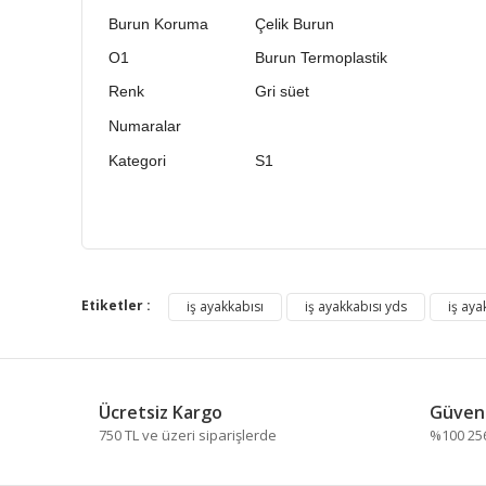
Burun Koruma
Çelik Burun
O1
Burun Termoplastik
Renk
Gri süet
Numaralar
Kategori
S1
Bu ürünün fiyat bilgisi, resim, ürün açıklamalarında ve
Görüş ve önerileriniz için teşekkür ederiz.
Etiketler :
iş ayakkabısı
iş ayakkabısı yds
iş aya
Ürün resmi kalitesiz, bozuk veya görüntülenemiyor.
Ürün açıklamasında eksik bilgiler bulunuyor.
Ücretsiz Kargo
Güvenl
Ürün bilgilerinde hatalar bulunuyor.
750 TL ve üzeri siparişlerde
%100 256 
Ürün fiyatı diğer sitelerden daha pahalı.
Bu ürüne benzer farklı alternatifler olmalı.