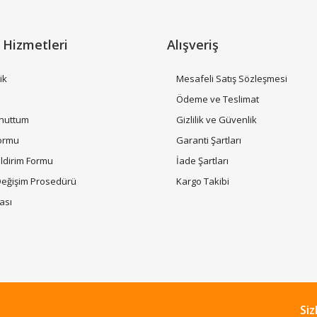
 Hizmetleri
Alışveriş
ik
Mesafeli Satış Sözleşmesi
Gönder
i
Ödeme ve Teslimat
Unuttum
Gizlilik ve Güvenlik
Formu
Garanti Şartları
ildirim Formu
İade Şartları
Değişim Prosedürü
Kargo Takibi
tası
Siz