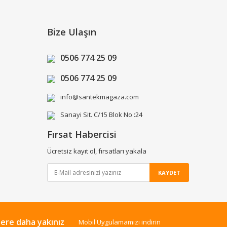
Bize Ulaşın
0506 774 25 09
0506 774 25 09
info@santekmagaza.com
Sanayi Sit. C/15 Blok No :24
Fırsat Habercisi
Ücretsiz kayıt ol, fırsatları yakala
KAYDET
lere daha yakınız
Mobil Uygulamamızı indirin