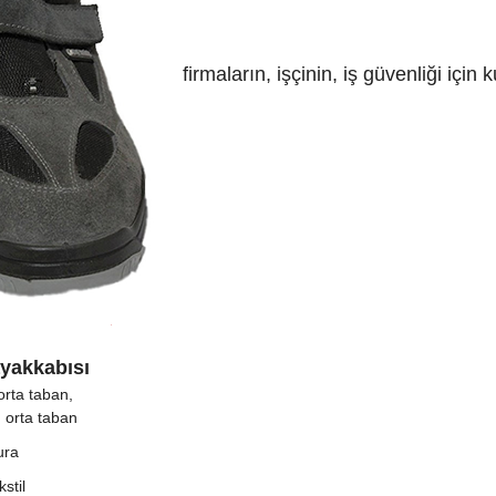
firmaların, işçinin, iş güvenliği için
ayakkabısı
orta taban,
u orta taban
ura
stil