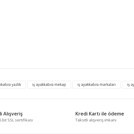
 diğer konularda yetersiz gördüğünüz noktaları öneri formunu kullanarak tara
kkabısı yazlık
iş ayakkabısı mekap
iş ayakkabısı markaları
iş a
Bu ürüne ilk yorumu siz yapın!
Yorum Yaz
i Alışveriş
Kredi Kartı ile ödeme
bit SSL sertifikası
Taksitli alışveriş imkanı