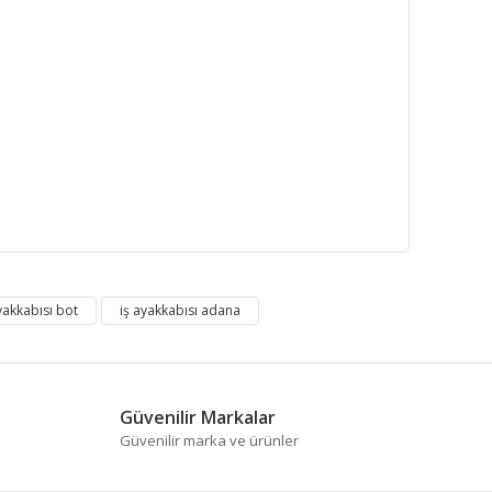
fımıza iletebilirsiniz.
yakkabısı bot
iş ayakkabısı adana
Güvenilir Markalar
Güvenilir marka ve ürünler