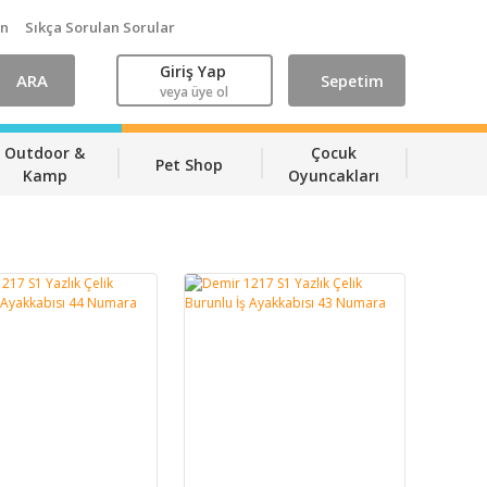
ın
Sıkça Sorulan Sorular
Giriş Yap
ARA
Sepetim
veya üye ol
Outdoor &
Çocuk
Pet Shop
Kamp
Oyuncakları