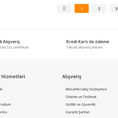
1
2
3
i Alışveriş
Kredi Kartı ile ödeme
bit SSL sertifikası
Taksitli alışveriş imkanı
 Hizmetleri
Alışveriş
ik
Mesafeli Satış Sözleşmesi
i
Ödeme ve Teslimat
Unuttum
Gizlilik ve Güvenlik
Formu
Garanti Şartları