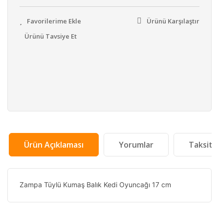
Ürünü Karşılaştır
Ürünü Tavsiye Et
Ürün Açıklaması
Yorumlar
Taksit 
Zampa Tüylü Kumaş Balık Kedi Oyuncağı 17 cm
Bu ürünün fiyat bilgisi, resim, ürün açıklamalarında ve