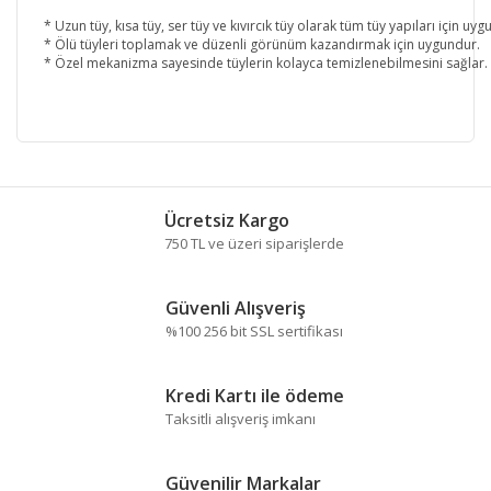
* Uzun tüy, kısa tüy, ser tüy ve kıvırcık tüy olarak tüm tüy yapıları için uyg
* Ölü tüyleri toplamak ve düzenli görünüm kazandırmak için uygundur.
* Özel mekanizma sayesinde tüylerin kolayca temizlenebilmesini sağlar.
Bu ürünün fiyat bilgisi, resim, ürün açıklamalarında ve
diğer konularda yetersiz gördüğünüz noktaları öneri
Bu ürüne ilk yorumu siz yapın!
formunu kullanarak tarafımıza iletebilirsiniz.
Ücretsiz Kargo
Görüş ve önerileriniz için teşekkür ederiz.
750 TL ve üzeri siparişlerde
Yorum Yaz
Ürün resmi kalitesiz, bozuk veya görüntülenemiyor.
Güvenli Alışveriş
Ürün açıklamasında eksik bilgiler bulunuyor.
%100 256 bit SSL sertifikası
Ürün bilgilerinde hatalar bulunuyor.
Ürün fiyatı diğer sitelerden daha pahalı.
Kredi Kartı ile ödeme
Bu ürüne benzer farklı alternatifler olmalı.
Taksitli alışveriş imkanı
Güvenilir Markalar