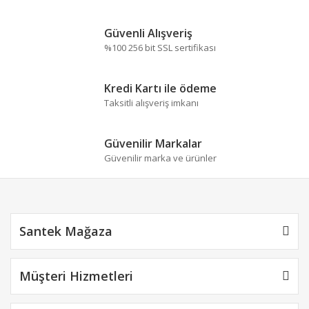
Yorum Yaz
Ürün resmi kalitesiz, bozuk veya görüntülenemiyor.
Güvenli Alışveriş
Ürün açıklamasında eksik bilgiler bulunuyor.
%100 256 bit SSL sertifikası
Ürün bilgilerinde hatalar bulunuyor.
Ürün fiyatı diğer sitelerden daha pahalı.
Kredi Kartı ile ödeme
Bu ürüne benzer farklı alternatifler olmalı.
Taksitli alışveriş imkanı
Güvenilir Markalar
Güvenilir marka ve ürünler
Gönder
Santek Mağaza
Müşteri Hizmetleri