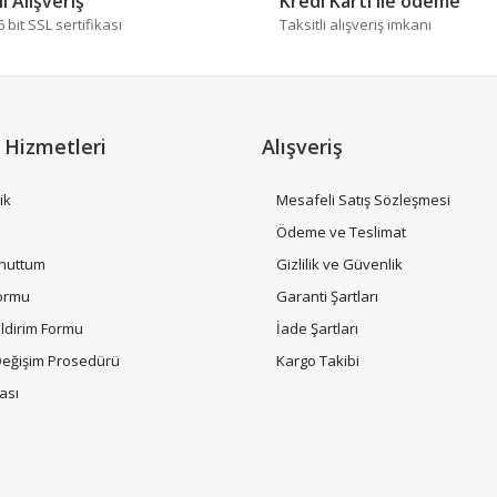
i Alışveriş
Kredi Kartı ile ödeme
bit SSL sertifikası
Taksitli alışveriş imkanı
Yorum Yaz
 Hizmetleri
Alışveriş
ik
Mesafeli Satış Sözleşmesi
i
Ödeme ve Teslimat
Unuttum
Gizlilik ve Güvenlik
Gönder
Formu
Garanti Şartları
ildirim Formu
İade Şartları
Değişim Prosedürü
Kargo Takibi
tası