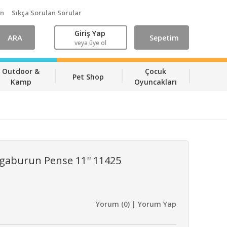
ın
Sıkça Sorulan Sorular
Giriş Yap
ARA
Sepetim
veya üye ol
Outdoor &
Çocuk
Pet Shop
Kamp
Oyuncakları
gaburun Pense 11'' 11425
Yorum (0) | Yorum Yap