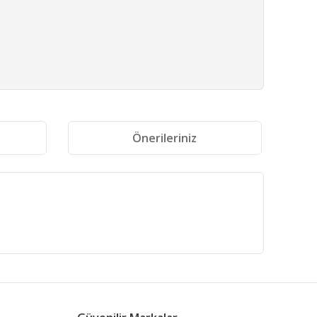
i
Önerileriniz
fımıza iletebilirsiniz.