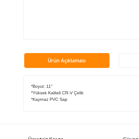
Ürün Açıklaması
*Boyut: 11''
*Yüksek Kaliteli CR-V Çelik
*Kaymaz PVC Sap
Bu ürünün fiyat bilgisi, resim, ürün açıklamalarında ve
Görüş ve önerileriniz için teşekkür ederiz.