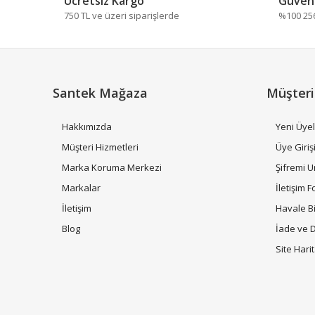
Ücretsiz Kargo
Güvenl
Ürün resmi kalitesiz, bozuk veya görüntülenemiyor.
750 TL ve üzeri siparişlerde
%100 256 
Ürün açıklamasında eksik bilgiler bulunuyor.
Ürün bilgilerinde hatalar bulunuyor.
Ürün fiyatı diğer sitelerden daha pahalı.
Bu ürüne benzer farklı alternatifler olmalı.
Santek Mağaza
Müşteri
Hakkımızda
Yeni Üyel
Müşteri Hizmetleri
Üye Giriş
Marka Koruma Merkezi
Şifremi 
Markalar
İletişim 
İletişim
Havale B
Blog
İade ve 
Site Hari