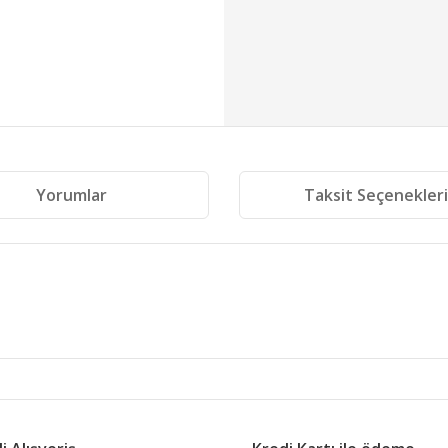
Yorumlar
Taksit Seçenekler
 diğer konularda yetersiz gördüğünüz noktaları öneri formunu kullanarak tara
Bu ürüne ilk yorumu siz yapın!