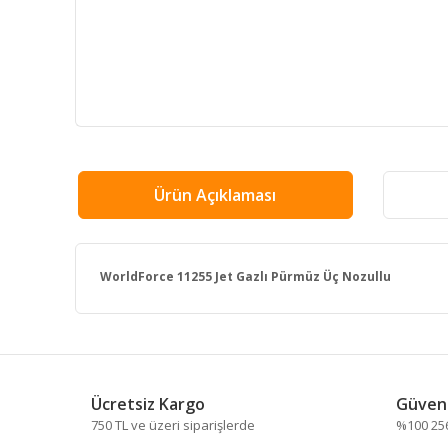
Ürün Açıklaması
WorldForce 11255 Jet Gazlı Pürmüz Üç Nozullu
Bu ürünün fiyat bilgisi, resim, ürün açıklamalarında ve
Görüş ve önerileriniz için teşekkür ederiz.
Ücretsiz Kargo
Güvenl
Ürün resmi kalitesiz, bozuk veya görüntülenemiyor.
750 TL ve üzeri siparişlerde
%100 256 
Ürün açıklamasında eksik bilgiler bulunuyor.