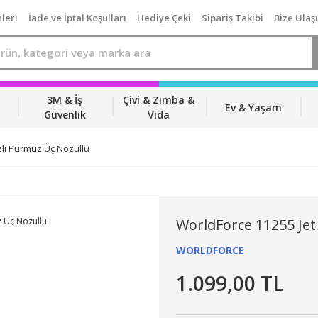
leri
İade ve İptal Koşulları
Hediye Çeki
Sipariş Takibi
Bize Ulaş
3M & İş
Çivi & Zımba &
Ev & Yaşam
Güvenlik
Vida
zlı Pürmüz Üç Nozullu
WorldForce 11255 Jet
WORLDFORCE
1.099,00 TL