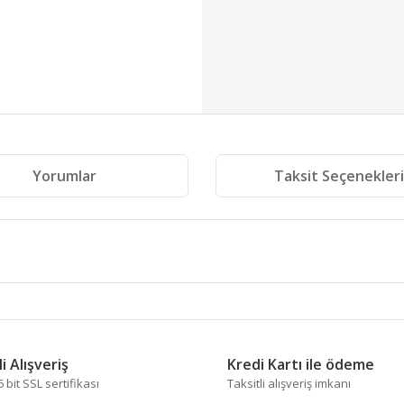
Yorumlar
Taksit Seçenekler
 diğer konularda yetersiz gördüğünüz noktaları öneri formunu kullanarak tara
Bu ürüne ilk yorumu siz yapın!
i Alışveriş
Kredi Kartı ile ödeme
bit SSL sertifikası
Taksitli alışveriş imkanı
Yorum Yaz