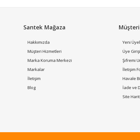
Ürün bilgilerinde hatalar bulunuyor.
Ürün fiyatı diğer sitelerden daha pahalı.
Bu ürüne benzer farklı alternatifler olmalı.
Santek Mağaza
Müşteri
Hakkımızda
Yeni Üyel
Müşteri Hizmetleri
Üye Giriş
Marka Koruma Merkezi
Şifremi 
Markalar
İletişim 
İletişim
Havale B
Blog
İade ve 
Site Hari