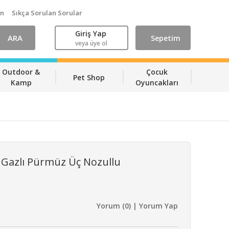
ın
Sıkça Sorulan Sorular
Giriş Yap
ARA
Sepetim
veya üye ol
Outdoor &
Çocuk
Pet Shop
Kamp
Oyuncakları
 Gazlı Pürmüz Üç Nozullu
Yorum (0) | Yorum Yap