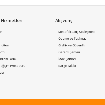
 Hizmetleri
Alışveriş
ik
Mesafeli Satış Sözleşmesi
i
Ödeme ve Teslimat
Unuttum
Gizlilik ve Güvenlik
Gönder
Formu
Garanti Şartları
ildirim Formu
İade Şartları
Değişim Prosedürü
Kargo Takibi
tası