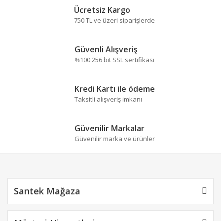
Bu ürüne ilk yorumu siz yapın!
formunu kullanarak tarafımıza iletebilirsiniz.
Ücretsiz Kargo
Görüş ve önerileriniz için teşekkür ederiz.
750 TL ve üzeri siparişlerde
Yorum Yaz
Ürün resmi kalitesiz, bozuk veya görüntülenemiyor.
Güvenli Alışveriş
Ürün açıklamasında eksik bilgiler bulunuyor.
%100 256 bit SSL sertifikası
Ürün bilgilerinde hatalar bulunuyor.
Ürün fiyatı diğer sitelerden daha pahalı.
Kredi Kartı ile ödeme
Bu ürüne benzer farklı alternatifler olmalı.
Taksitli alışveriş imkanı
Güvenilir Markalar
Güvenilir marka ve ürünler
Gönder
Santek Mağaza