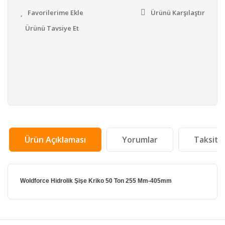
Ürünü Karşılaştır
Ürünü Tavsiye Et
Ürün Açıklaması
Yorumlar
Taksit 
Woldforce Hidrolik Şişe Kriko 50 Ton 255 Mm-405mm
Bu ürünün fiyat bilgisi, resim, ürün açıklamalarında ve
diğer konularda yetersiz gördüğünüz noktaları öneri