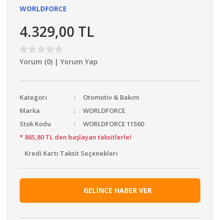
WORLDFORCE
Kompresör & Ekipman
4.329,00 TL
Planya
Elektrikli Vinç
Yorum (0) | Yorum Yap
Ağaç Kesme & Dal Budama
Aydınlatma & Projektör
Kategori
Otomotiv & Bakım
Marka
WORLDFORCE
Ahşap & Şerit Testere
Stok Kodu
WORLDFORCE 11560
Kenar Kesme & Tırpan
* 865,80 TL den başlayan taksitlerle!
Panter Testere Bıçakları
Kredi Kartı Taksit Seçenekleri
GELİNCE HABER VER