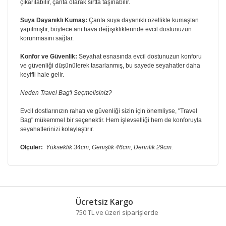
çıkarılabilir, çanta olarak sırtta taşınabilir.
Suya Dayanıklı Kumaş:
Çanta suya dayanıklı özellikte kumaştan
yapılmıştır, böylece ani hava değişikliklerinde evcil dostunuzun
korunmasını sağlar.
Konfor ve Güvenlik:
Seyahat esnasında evcil dostunuzun konforu
ve güvenliği düşünülerek tasarlanmış, bu sayede seyahatler daha
keyifli hale gelir.
Neden Travel Bag'i Seçmelisiniz?
Evcil dostlarınızın rahatı ve güvenliği sizin için önemliyse, "Travel
Bag" mükemmel bir seçenektir. Hem işlevselliği hem de konforuyla
seyahatlerinizi kolaylaştırır.
Ölçüler:
Yükseklik 34cm, Genişlik 46cm, Derinlik 29cm.
Bu ürünün fiyat bilgisi, resim, ürün açıklamalarında ve
diğer konularda yetersiz gördüğünüz noktaları öneri
Bu ürüne ilk yorumu siz yapın!
formunu kullanarak tarafımıza iletebilirsiniz.
Ücretsiz Kargo
Görüş ve önerileriniz için teşekkür ederiz.
750 TL ve üzeri siparişlerde