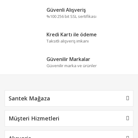
Yorum Yaz
Ürün resmi kalitesiz, bozuk veya görüntülenemiyor.
Güvenli Alışveriş
Ürün açıklamasında eksik bilgiler bulunuyor.
%100 256 bit SSL sertifikası
Ürün bilgilerinde hatalar bulunuyor.
Ürün fiyatı diğer sitelerden daha pahalı.
Kredi Kartı ile ödeme
Bu ürüne benzer farklı alternatifler olmalı.
Taksitli alışveriş imkanı
Güvenilir Markalar
Güvenilir marka ve ürünler
Gönder
Santek Mağaza
Müşteri Hizmetleri