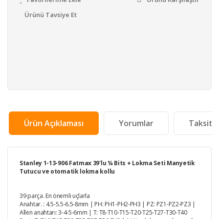
Ürünü Tavsiye Et
Ürün Açıklaması
Yorumlar
Taksit 
Stanley 1-13-906 Fatmax 39'lu ¼ Bits + Lokma Seti Manyetik
Tutucu ve otomatik lokma kollu
39 parça. En önemli uçlarla
Anahtar. : 4.5-5.5-6.5-8mm | PH: PH1-PH2-PH3 | PZ: PZ1-PZ2-PZ3 |
Allen anahtarı: 3-4-5-6mm | T: T8-T10-T15-T20-T25-T27-T30-T40