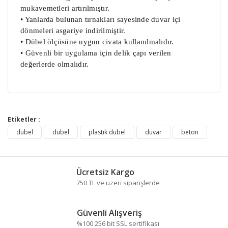
mukavemetleri artırılmıştır.
• Yanlarda bulunan tırnakları sayesinde duvar içi
dönmeleri asgariye indirilmiştir.
• Dübel ölçüsüne uygun civata kullanılmalıdır.
• Güvenli bir uygulama için delik çapı verilen
değerlerde olmalıdır.
Bu ürünün fiyat bilgisi, resim, ürün açıklamalarında ve
diğer konularda yetersiz gördüğünüz noktaları öneri
Etiketler :
Bu ürüne ilk yorumu siz yapın!
formunu kullanarak tarafımıza iletebilirsiniz.
dübel
dübel
plastik dübel
duvar
beton
Görüş ve önerileriniz için teşekkür ederiz.
Yorum Yaz
Ürün resmi kalitesiz, bozuk veya görüntülenemiyor.
Ücretsiz Kargo
Ürün açıklamasında eksik bilgiler bulunuyor.
750 TL ve üzeri siparişlerde
Ürün bilgilerinde hatalar bulunuyor.
Ürün fiyatı diğer sitelerden daha pahalı.
Güvenli Alışveriş
Bu ürüne benzer farklı alternatifler olmalı.
%100 256 bit SSL sertifikası