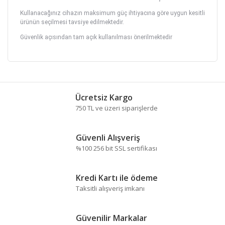
Kullanacağınız cihazın maksimum güç ihtiyacına göre uygun kesitli
ürünün seçilmesi tavsiye edilmektedir.
Güvenlik açısından tam açık kullanılması önerilmektedir
Bu ürünün fiyat bilgisi, resim, ürün
açıklamalarında ve diğer konularda yetersiz
Bu ürüne ilk yorumu siz yapın!
gördüğünüz noktaları öneri formunu kullanarak
tarafımıza iletebilirsiniz.
Ücretsiz Kargo
Görüş ve önerileriniz için teşekkür ederiz.
750 TL ve üzeri siparişlerde
Yorum Yaz
Ürün resmi kalitesiz, bozuk veya
Güvenli Alışveriş
görüntülenemiyor.
%100 256 bit SSL sertifikası
Ürün açıklamasında eksik bilgiler bulunuyor.
Ürün bilgilerinde hatalar bulunuyor.
Kredi Kartı ile ödeme
Ürün fiyatı diğer sitelerden daha pahalı.
Taksitli alışveriş imkanı
Bu ürüne benzer farklı alternatifler olmalı.
Güvenilir Markalar