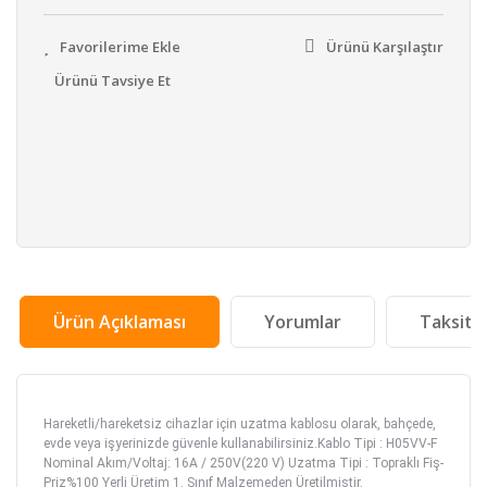
Ürünü Karşılaştır
Ürünü Tavsiye Et
Ürün Açıklaması
Yorumlar
Taksit 
Hareketli/hareketsiz cihazlar için uzatma kablosu olarak, bahçede,
evde veya işyerinizde güvenle kullanabilirsiniz.
Kablo Tipi : H05VV-F
Nominal Akım/Voltaj: 16A / 250V(220 V) Uzatma Tipi : Topraklı Fiş-
Priz
%100 Yerli Üretim 1. Sınıf Malzemeden Üretilmiştir.