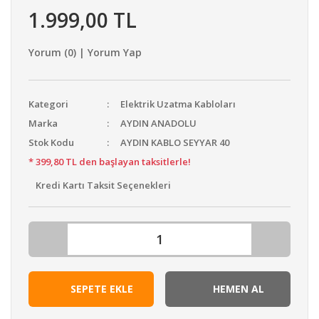
1.999,00 TL
Kompresör & Ekipman
Planya
Yorum (0) | Yorum Yap
Elektrikli Vinç
Kategori
Elektrik Uzatma Kabloları
Ağaç Kesme & Dal Budama
Marka
AYDIN ANADOLU
Aydınlatma & Projektör
Stok Kodu
AYDIN KABLO SEYYAR 40
* 399,80 TL den başlayan taksitlerle!
Ahşap & Şerit Testere
Kredi Kartı Taksit Seçenekleri
Kenar Kesme & Tırpan
Panter Testere Bıçakları
SEPETE EKLE
HEMEN AL