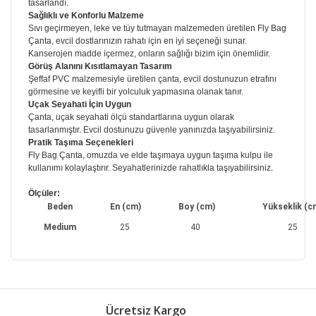
tasarlandı.
Sağlıklı ve Konforlu Malzeme
Sıvı geçirmeyen, leke ve tüy tutmayan malzemeden üretilen Fly Bag
Çanta, evcil dostlarınızın rahatı için en iyi seçeneği sunar.
Kanserojen madde içermez, onların sağlığı bizim için önemlidir.
Görüş Alanını Kısıtlamayan Tasarım
Şeffaf PVC malzemesiyle üretilen çanta, evcil dostunuzun etrafını
görmesine ve keyifli bir yolculuk yapmasına olanak tanır.
Uçak Seyahati İçin Uygun
Çanta, uçak seyahati ölçü standartlarına uygun olarak
tasarlanmıştır. Evcil dostunuzu güvenle yanınızda taşıyabilirsiniz.
Pratik Taşıma Seçenekleri
Fly Bag Çanta, omuzda ve elde taşımaya uygun taşıma kulpu ile
kullanımı kolaylaştırır. Seyahatlerinizde rahatlıkla taşıyabilirsiniz.
Ölçüler:
Beden
En (cm)
Boy (cm)
Yükseklik (c
Medium
25
40
25
Bu ürünün fiyat bilgisi, resim, ürün açıklamalarında ve
diğer konularda yetersiz gördüğünüz noktaları öneri
Bu ürüne ilk yorumu siz yapın!
formunu kullanarak tarafımıza iletebilirsiniz.
Ücretsiz Kargo