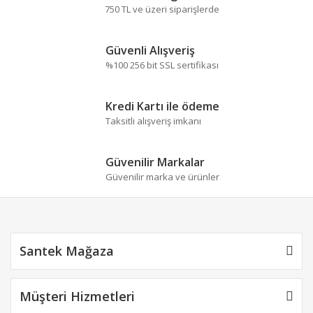
Görüş ve önerileriniz için teşekkür ederiz.
750 TL ve üzeri siparişlerde
Yorum Yaz
Ürün resmi kalitesiz, bozuk veya görüntülenemiyor.
Güvenli Alışveriş
Ürün açıklamasında eksik bilgiler bulunuyor.
%100 256 bit SSL sertifikası
Ürün bilgilerinde hatalar bulunuyor.
Ürün fiyatı diğer sitelerden daha pahalı.
Kredi Kartı ile ödeme
Bu ürüne benzer farklı alternatifler olmalı.
Taksitli alışveriş imkanı
Güvenilir Markalar
Güvenilir marka ve ürünler
Gönder
Santek Mağaza
Müşteri Hizmetleri