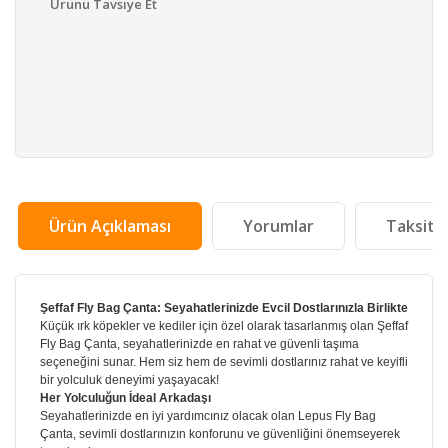
Ürünü Tavsiye Et
Ürün Açıklaması
Yorumlar
Taksit 
Şeffaf Fly Bag Çanta: Seyahatlerinizde Evcil Dostlarınızla Birlikte
Küçük ırk köpekler ve kediler için özel olarak tasarlanmış olan Şeffaf
Fly Bag Çanta, seyahatlerinizde en rahat ve güvenli taşıma
seçeneğini sunar. Hem siz hem de sevimli dostlarınız rahat ve keyifli
bir yolculuk deneyimi yaşayacak!
Her Yolculuğun İdeal Arkadaşı
Seyahatlerinizde en iyi yardımcınız olacak olan Lepus Fly Bag
Çanta, sevimli dostlarınızın konforunu ve güvenliğini önemseyerek