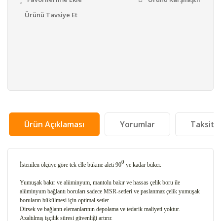
Ürünü Tavsiye Et
Ürün Açıklaması
Yorumlar
Taksit 
0
İstenilen ölçüye göre tek elle bükme aleti 90
ye kadar büker.
Yumuşak bakır ve alüminyum, mantolu bakır ve hassas çelik boru ile
alüminyum bağlantı boruları sadece MSR-setleri ve paslanmaz çelik yumuşak
boruların bükülmesi için optimal setler.
Dirsek ve bağlantı elemanlarının depolama ve tedarik maliyeti yoktur.
Azaltılmış işçilik süresi güvenliği artırır.