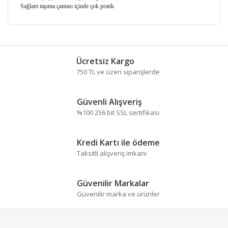
Sağlam taşıma çantası içinde çok pratik
Bu ürünün fiyat bilgisi, resim, ürün açıklamalarında ve
diğer konularda yetersiz gördüğünüz noktaları öneri
Bu ürüne ilk yorumu siz yapın!
formunu kullanarak tarafımıza iletebilirsiniz.
Ücretsiz Kargo
Görüş ve önerileriniz için teşekkür ederiz.
750 TL ve üzeri siparişlerde
Yorum Yaz
Ürün resmi kalitesiz, bozuk veya görüntülenemiyor.
Güvenli Alışveriş
Ürün açıklamasında eksik bilgiler bulunuyor.
%100 256 bit SSL sertifikası
Ürün bilgilerinde hatalar bulunuyor.
Ürün fiyatı diğer sitelerden daha pahalı.
Kredi Kartı ile ödeme
Bu ürüne benzer farklı alternatifler olmalı.
Taksitli alışveriş imkanı
Güvenilir Markalar
Güvenilir marka ve ürünler
Gönder