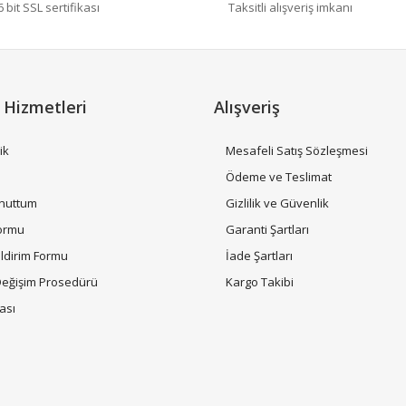
bit SSL sertifikası
Taksitli alışveriş imkanı
Yorum Yaz
 Hizmetleri
Alışveriş
ik
Mesafeli Satış Sözleşmesi
i
Ödeme ve Teslimat
Unuttum
Gizlilik ve Güvenlik
Gönder
Formu
Garanti Şartları
ildirim Formu
İade Şartları
Değişim Prosedürü
Kargo Takibi
tası