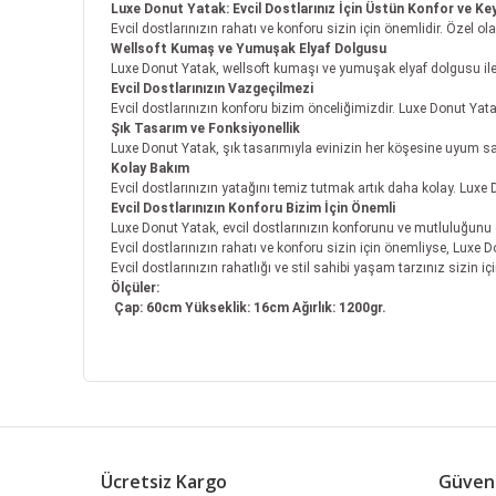
Luxe Donut Yatak: Evcil Dostlarınız İçin Üstün Konfor ve Keyi
Evcil dostlarınızın rahatı ve konforu sizin için önemlidir. Özel 
Wellsoft Kumaş ve Yumuşak Elyaf Dolgusu
Luxe Donut Yatak, wellsoft kumaşı ve yumuşak elyaf dolgusu ile ev
Evcil Dostlarınızın Vazgeçilmezi
Evcil dostlarınızın konforu bizim önceliğimizdir. Luxe Donut Yata
Şık Tasarım ve Fonksiyonellik
Luxe Donut Yatak, şık tasarımıyla evinizin her köşesine uyum sağ
Kolay Bakım
Evcil dostlarınızın yatağını temiz tutmak artık daha kolay. Luxe 
Evcil Dostlarınızın Konforu Bizim İçin Önemli
Luxe Donut Yatak, evcil dostlarınızın konforunu ve mutluluğunu 
Evcil dostlarınızın rahatı ve konforu sizin için önemliyse, Luxe D
Evcil dostlarınızın rahatlığı ve stil sahibi yaşam tarzınız sizin 
Ölçüler:
Çap: 60cm Yükseklik: 16cm Ağırlık: 1200gr.
Bu ürünün fiyat bilgisi, resim, ürün açıklamalarında ve
Görüş ve önerileriniz için teşekkür ederiz.
Ücretsiz Kargo
Güvenl
Ürün resmi kalitesiz, bozuk veya görüntülenemiyor.