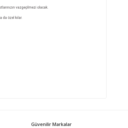
stlarınızın vazgeçilmezi olacak.
 da özel kılar.
fımıza iletebilirsiniz.
Güvenilir Markalar