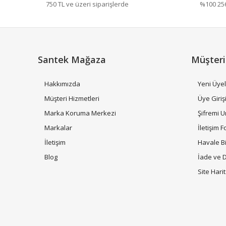
750 TL ve üzeri siparişlerde
%100 256 
Ürün açıklamasında eksik bilgiler bulunuyor.
Ürün bilgilerinde hatalar bulunuyor.
Ürün fiyatı diğer sitelerden daha pahalı.
Bu ürüne benzer farklı alternatifler olmalı.
Santek Mağaza
Müşteri
Hakkımızda
Yeni Üyel
Müşteri Hizmetleri
Üye Giriş
Marka Koruma Merkezi
Şifremi 
Markalar
İletişim 
İletişim
Havale B
Blog
İade ve 
Site Hari