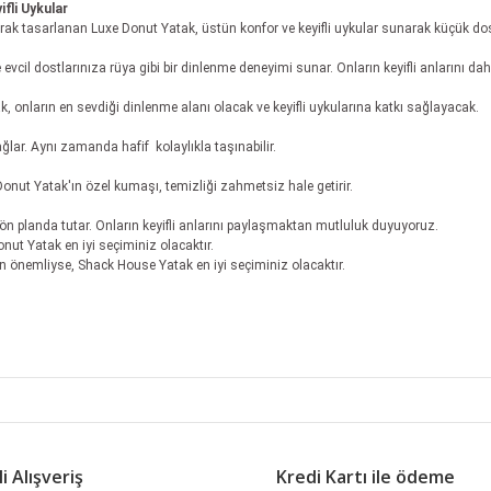
fli Uykular
olarak tasarlanan Luxe Donut Yatak, üstün konfor ve keyifli uykular sunarak küçük do
cil dostlarınıza rüya gibi bir dinlenme deneyimi sunar. Onların keyifli anlarını daha
k, onların en sevdiği dinlenme alanı olacak ve keyifli uykularına katkı sağlayacak.
lar. Aynı zamanda hafif kolaylıkla taşınabilir.
Donut Yatak'ın özel kumaşı, temizliği zahmetsiz hale getirir.
ön planda tutar. Onların keyifli anlarını paylaşmaktan mutluluk duyuyoruz.
onut Yatak en iyi seçiminiz olacaktır.
için önemliyse, Shack House Yatak en iyi seçiminiz olacaktır.
 diğer konularda yetersiz gördüğünüz noktaları öneri formunu kullanarak tara
Bu ürüne ilk yorumu siz yapın!
i Alışveriş
Kredi Kartı ile ödeme