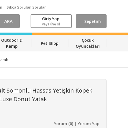
ın
Sıkça Sorulan Sorular
Giriş Yap
ARA
Sepetim
veya üye ol
Outdoor &
Çocuk
Pet Shop
Kamp
Oyuncakları
Yatak
lt Somonlu Hassas Yetişkin Köpek
Luxe Donut Yatak
Yorum (0) | Yorum Yap