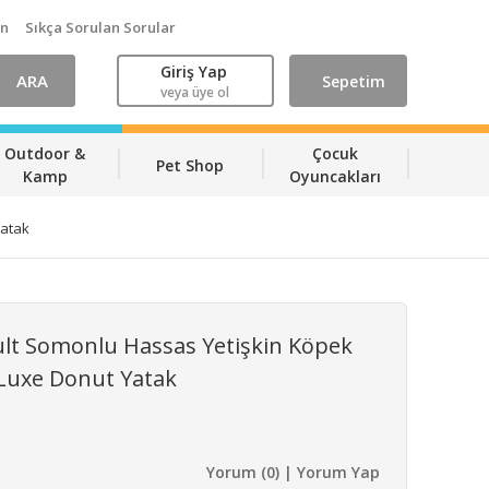
ın
Sıkça Sorulan Sorular
Giriş Yap
ARA
Sepetim
veya üye ol
Outdoor &
Çocuk
Pet Shop
Kamp
Oyuncakları
Yatak
lt Somonlu Hassas Yetişkin Köpek
Luxe Donut Yatak
Yorum (0) | Yorum Yap