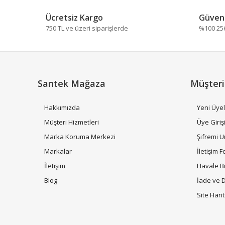
Ücretsiz Kargo
Güvenl
Ürün resmi kalitesiz, bozuk veya görüntülenemiyor.
750 TL ve üzeri siparişlerde
%100 256 
Ürün açıklamasında eksik bilgiler bulunuyor.
Ürün bilgilerinde hatalar bulunuyor.
Ürün fiyatı diğer sitelerden daha pahalı.
Bu ürüne benzer farklı alternatifler olmalı.
Santek Mağaza
Müşteri
Hakkımızda
Yeni Üyel
Müşteri Hizmetleri
Üye Giriş
Marka Koruma Merkezi
Şifremi 
Markalar
İletişim 
İletişim
Havale B
Blog
İade ve 
Site Hari