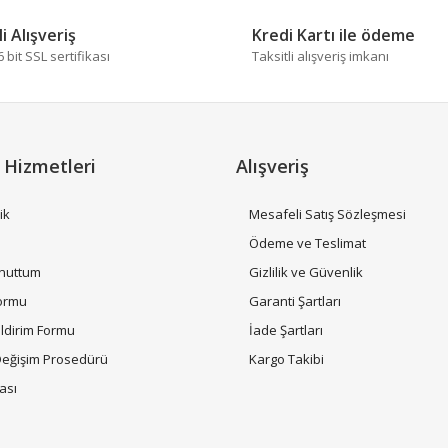
Bu ürüne ilk yorumu siz yapın!
i Alışveriş
Kredi Kartı ile ödeme
bit SSL sertifikası
Taksitli alışveriş imkanı
Yorum Yaz
 Hizmetleri
Alışveriş
ik
Mesafeli Satış Sözleşmesi
i
Ödeme ve Teslimat
Unuttum
Gizlilik ve Güvenlik
Gönder
Formu
Garanti Şartları
ildirim Formu
İade Şartları
Değişim Prosedürü
Kargo Takibi
tası