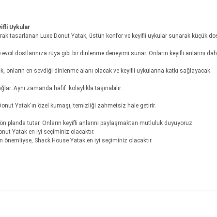
fli Uykular
olarak tasarlanan Luxe Donut Yatak, üstün konfor ve keyifli uykular sunarak küçük do
cil dostlarınıza rüya gibi bir dinlenme deneyimi sunar. Onların keyifli anlarını daha
k, onların en sevdiği dinlenme alanı olacak ve keyifli uykularına katkı sağlayacak.
lar. Aynı zamanda hafif kolaylıkla taşınabilir.
Donut Yatak'ın özel kumaşı, temizliği zahmetsiz hale getirir.
ön planda tutar. Onların keyifli anlarını paylaşmaktan mutluluk duyuyoruz.
onut Yatak en iyi seçiminiz olacaktır.
için önemliyse, Shack House Yatak en iyi seçiminiz olacaktır.
 diğer konularda yetersiz gördüğünüz noktaları öneri formunu kullanarak tara