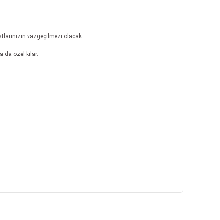
stlarınızın vazgeçilmezi olacak.
 da özel kılar.
fımıza iletebilirsiniz.