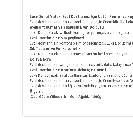
Luxe Donut Yatak: Evcil Dostlarınız İçin Üstün Konfor ve Keyi
Evcil dostlarınızın rahatı ve konforu sizin için önemlidir. Özel 
Wellsoft Kumaş ve Yumuşak Elyaf Dolgusu
Luxe Donut Yatak, wellsoft kumaşı ve yumuşak elyaf dolgusu ile ev
Evcil Dostlarınızın Vazgeçilmezi
Evcil dostlarınızın konforu bizim önceliğimizdir. Luxe Donut Yata
Şık Tasarım ve Fonksiyonellik
Luxe Donut Yatak, şık tasarımıyla evinizin her köşesine uyum sağ
Kolay Bakım
Evcil dostlarınızın yatağını temiz tutmak artık daha kolay. Luxe 
Evcil Dostlarınızın Konforu Bizim İçin Önemli
Luxe Donut Yatak, evcil dostlarınızın konforunu ve mutluluğunu 
Evcil dostlarınızın rahatı ve konforu sizin için önemliyse, Luxe D
Evcil dostlarınızın rahatlığı ve stil sahibi yaşam tarzınız sizin 
Ölçüler:
Çap: 60cm Yükseklik: 16cm Ağırlık: 1200gr.
Bu ürünün fiyat bilgisi, resim, ürün açıklamalarında ve
Görüş ve önerileriniz için teşekkür ederiz.