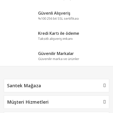
Yorum Yaz
Ürün resmi kalitesiz, bozuk veya görüntülenemiyor.
Güvenli Alışveriş
Ürün açıklamasında eksik bilgiler bulunuyor.
%100 256 bit SSL sertifikası
Ürün bilgilerinde hatalar bulunuyor.
Ürün fiyatı diğer sitelerden daha pahalı.
Kredi Kartı ile ödeme
Bu ürüne benzer farklı alternatifler olmalı.
Taksitli alışveriş imkanı
Güvenilir Markalar
Güvenilir marka ve ürünler
Gönder
Santek Mağaza
Müşteri Hizmetleri