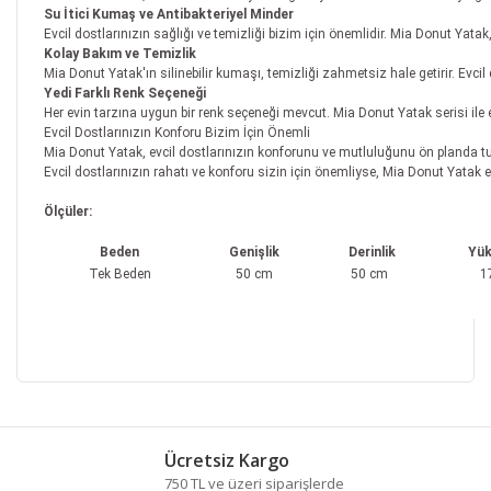
Su İtici Kumaş ve Antibakteriyel Minder
Evcil dostlarınızın sağlığı ve temizliği bizim için önemlidir. Mia Donut Yatak
Kolay Bakım ve Temizlik
Mia Donut Yatak'ın silinebilir kumaşı, temizliği zahmetsiz hale getirir. Evcil
Yedi Farklı Renk Seçeneği
Her evin tarzına uygun bir renk seçeneği mevcut. Mia Donut Yatak serisi ile e
Evcil Dostlarınızın Konforu Bizim İçin Önemli
Mia Donut Yatak, evcil dostlarınızın konforunu ve mutluluğunu ön planda tuta
Evcil dostlarınızın rahatı ve konforu sizin için önemliyse, Mia Donut Yatak en
Ölçüler:
Beden
Genişlik
Derinlik
Yük
Tek Beden
50 cm
50 cm
1
Bu ürünün fiyat bilgisi, resim, ürün açıklamalarında ve
diğer konularda yetersiz gördüğünüz noktaları öneri
Bu ürüne ilk yorumu siz yapın!
formunu kullanarak tarafımıza iletebilirsiniz.
Ücretsiz Kargo
Görüş ve önerileriniz için teşekkür ederiz.
750 TL ve üzeri siparişlerde