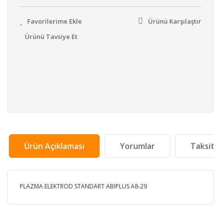
Ürünü Karşılaştır
Ürünü Tavsiye Et
Ürün Açıklaması
Yorumlar
Taksit 
PLAZMA ELEKTROD STANDART ABIPLUS A8-29
Bu ürünün fiyat bilgisi, resim, ürün açıklamalarında ve