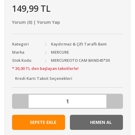
149,99 TL
Kompresör & Ekipman
Planya
Yorum (0) | Yorum Yap
Elektrikli Vinç
Kategori
Kaydırmaz & Çift Taraflı Bant
Ağaç Kesme & Dal Budama
Marka
MERCURE
Aydınlatma & Projektör
Stok Kodu
MERCUREOTO CAM BAND45*30
* 30,00 TL den başlayan taksitlerle!
Ahşap & Şerit Testere
Kredi Kartı Taksit Seçenekleri
Kenar Kesme & Tırpan
Panter Testere Bıçakları
SEPETE EKLE
HEMEN AL