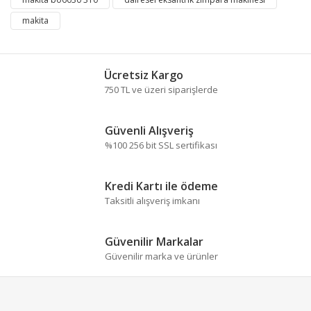
Görüş ve önerileriniz için teşekkür ederiz.
makita
Yorum Yaz
Ürün resmi kalitesiz, bozuk veya görüntülenemiyor.
Ürün açıklamasında eksik bilgiler bulunuyor.
Ücretsiz Kargo
Ürün bilgilerinde hatalar bulunuyor.
750 TL ve üzeri siparişlerde
Ürün fiyatı diğer sitelerden daha pahalı.
Bu ürüne benzer farklı alternatifler olmalı.
Güvenli Alışveriş
%100 256 bit SSL sertifikası
Kredi Kartı ile ödeme
Taksitli alışveriş imkanı
Gönder
Güvenilir Markalar
Güvenilir marka ve ürünler