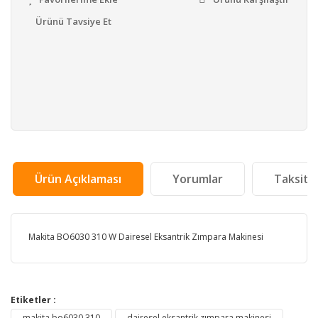
Ürünü Tavsiye Et
Ürün Açıklaması
Yorumlar
Taksit 
Makita BO6030 310 W Dairesel Eksantrik Zımpara Makinesi
Bu ürünün fiyat bilgisi, resim, ürün açıklamalarında ve
diğer konularda yetersiz gördüğünüz noktaları öneri
Etiketler :
Bu ürüne ilk yorumu siz yapın!
formunu kullanarak tarafımıza iletebilirsiniz.
makita bo6030 310
dairesel eksantrik zımpara makinesi