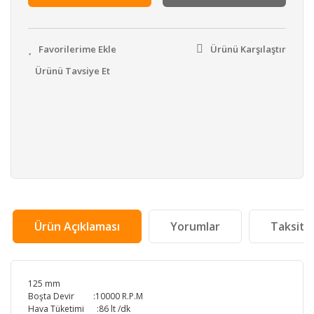
Ürünü Karşılaştır
Ürünü Tavsiye Et
Ürün Açıklaması
Yorumlar
Taksit 
125 mm
Boşta Devir :10000 R.P.M
Hava Tüketimi :86 lt /dk