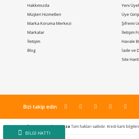
Hakkımızda
Yeni Üyel
Müşteri Hizmetleri
Üye Giriş
Marka Koruma Merkezi
Şifremi 
Markalar
İletişim 
İletişim
Havale B
Blog
İade ve 
Site Hari
Bizi takip edin
© 2020
Santek Mağaza
Tüm hakları saklıdır. Kredi kartı bilgile
BİLGİ HATTI