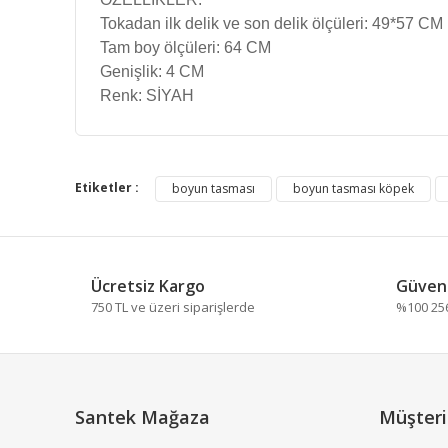
Tokadan ilk delik ve son delik ölçüleri: 49*57 CM
Tam boy ölçüleri: 64 CM
Genişlik: 4 CM
Renk: SİYAH
Bu ürünün fiyat bilgisi, resim, ürün açıklamalarında ve
Görüş ve önerileriniz için teşekkür ederiz.
Etiketler :
boyun tasması
boyun tasması köpek
Ürün resmi kalitesiz, bozuk veya görüntülenemiyor.
Ürün açıklamasında eksik bilgiler bulunuyor.
Ücretsiz Kargo
Güvenl
Ürün bilgilerinde hatalar bulunuyor.
750 TL ve üzeri siparişlerde
%100 256 
Ürün fiyatı diğer sitelerden daha pahalı.
Bu ürüne benzer farklı alternatifler olmalı.
Santek Mağaza
Müşteri