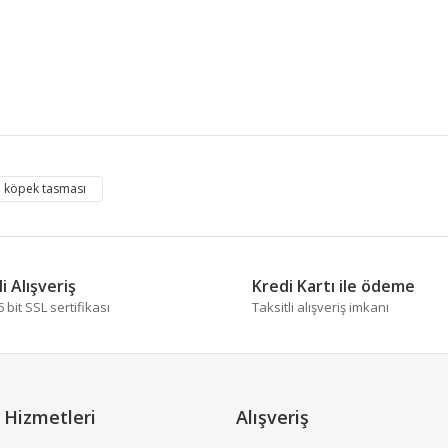
 diğer konularda yetersiz gördüğünüz noktaları öneri formunu kullanarak tara
köpek tasması
Bu ürüne ilk yorumu siz yapın!
Yorum Yaz
i Alışveriş
Kredi Kartı ile ödeme
bit SSL sertifikası
Taksitli alışveriş imkanı
 Hizmetleri
Alışveriş