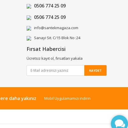
0506 774 25 09
0506 774 25 09
info@santekmagaza.com
Sanayi Sit. C/15 Blok No :24
Fırsat Habercisi
Ücretsiz kayıt ol, fırsatları yakala
KAYDET
lere daha yakınız
Mobil Uygulamamızı indirin