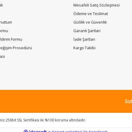
ik
Mesafeli Satış Sözleşmesi
Gönder
i
Ödeme ve Teslimat
Unuttum
Gizlilik ve Güvenlik
Formu
Garanti Şartları
ildirim Formu
İade Şartları
Değişim Prosedürü
Kargo Takibi
tası
Siz
riniz 256bit SSL Sertifikası ile %100 koruma altındadır.