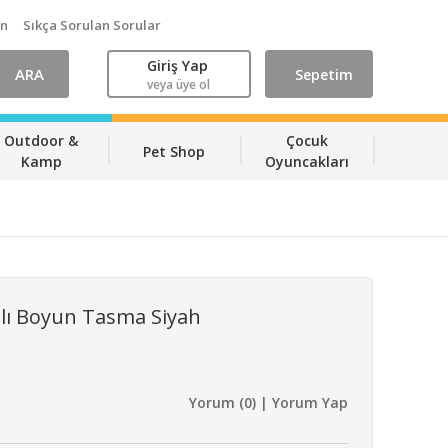
ın
Sıkça Sorulan Sorular
Giriş Yap
ARA
Sepetim
veya üye ol
Outdoor &
Çocuk
Pet Shop
Kamp
Oyuncakları
alı Boyun Tasma Siyah
Yorum (0) | Yorum Yap