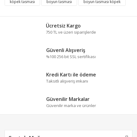
köpek tasması
boyun tasması
boyun tasması köpek
Görüş ve önerileriniz için teşekkür ederiz.
Yorum Yaz
Ürün resmi kalitesiz, bozuk veya görüntülenemiyor.
Ücretsiz Kargo
Ürün açıklamasında eksik bilgiler bulunuyor.
750 TL ve üzeri siparişlerde
Ürün bilgilerinde hatalar bulunuyor.
Ürün fiyatı diğer sitelerden daha pahalı.
Güvenli Alışveriş
Bu ürüne benzer farklı alternatifler olmalı.
%100 256 bit SSL sertifikası
Kredi Kartı ile ödeme
Taksitli alışveriş imkanı
Gönder
Güvenilir Markalar
Güvenilir marka ve ürünler