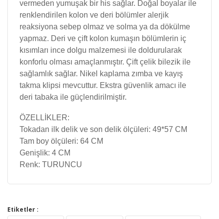
vermeden yumuşak bir his sağlar. Doğal boyalar ile
renklendirilen kolon ve deri bölümler alerjik
reaksiyona sebep olmaz ve solma ya da dökülme
yapmaz. Deri ve çift kolon kumaşın bölümlerin iç
kısımları ince dolgu malzemesi ile doldurularak
konforlu olması amaçlanmıştır. Çift çelik bilezik ile
sağlamlık sağlar. Nikel kaplama zımba ve kayış
takma klipsi mevcuttur. Ekstra güvenlik amacı ile
deri tabaka ile güçlendirilmiştir.
ÖZELLİKLER:
Tokadan ilk delik ve son delik ölçüleri: 49*57 CM
Tam boy ölçüleri: 64 CM
Genişlik: 4 CM
Renk: TURUNCU
Bu ürünün fiyat bilgisi, resim, ürün açıklamalarında ve
diğer konularda yetersiz gördüğünüz noktaları öneri
Etiketler :
Bu ürüne ilk yorumu siz yapın!
formunu kullanarak tarafımıza iletebilirsiniz.