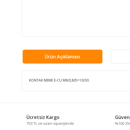
Ürün Açıklaması
KONTAK MEME E-CU M8/0,8/D=10/30
Bu ürünün fiyat bilgisi, resim, ürün açıklamalarında ve
Görüş ve önerileriniz için teşekkür ederiz.
Ücretsiz Kargo
Güvenl
Ürün resmi kalitesiz, bozuk veya görüntülenemiyor.
750 TL ve üzeri siparişlerde
%100 256 
Ürün açıklamasında eksik bilgiler bulunuyor.