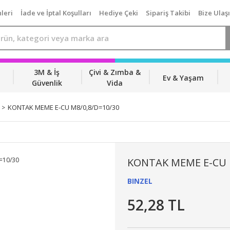
leri
İade ve İptal Koşulları
Hediye Çeki
Sipariş Takibi
Bize Ulaş
3M & İş
Çivi & Zımba &
Ev & Yaşam
Güvenlik
Vida
KONTAK MEME E-CU M8/0,8/D=10/30
KONTAK MEME E-CU M
BINZEL
52,28 TL