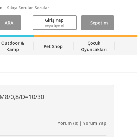
ın
Sıkça Sorulan Sorular
Giriş Yap
ARA
Sepetim
veya üye ol
Outdoor &
Çocuk
Pet Shop
Kamp
Oyuncakları
8/0,8/D=10/30
Yorum (0) | Yorum Yap