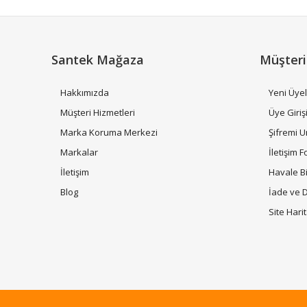
Ürün bilgilerinde hatalar bulunuyor.
Ürün fiyatı diğer sitelerden daha pahalı.
Bu ürüne benzer farklı alternatifler olmalı.
Santek Mağaza
Müşteri
Hakkımızda
Yeni Üyel
Müşteri Hizmetleri
Üye Giriş
Marka Koruma Merkezi
Şifremi 
Markalar
İletişim 
İletişim
Havale B
Blog
İade ve 
Site Hari