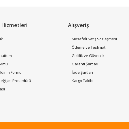
 Hizmetleri
Alışveriş
ik
Mesafeli Satış Sözleşmesi
i
Ödeme ve Teslimat
Unuttum
Gizlilik ve Güvenlik
Gönder
Formu
Garanti Şartları
ildirim Formu
İade Şartları
Değişim Prosedürü
Kargo Takibi
tası