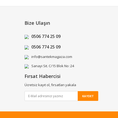
Bize Ulaşın
0506 774 25 09
0506 774 25 09
info@santekmagaza.com
Sanayi Sit. C/15 Blok No :24
Fırsat Habercisi
Ücretsiz kayıt ol, fırsatları yakala
KAYDET