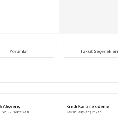
Yorumlar
Taksit Seçenekler
 diğer konularda yetersiz gördüğünüz noktaları öneri formunu kullanarak tara
Bu ürüne ilk yorumu siz yapın!
i Alışveriş
Kredi Kartı ile ödeme
bit SSL sertifikası
Taksitli alışveriş imkanı
Yorum Yaz