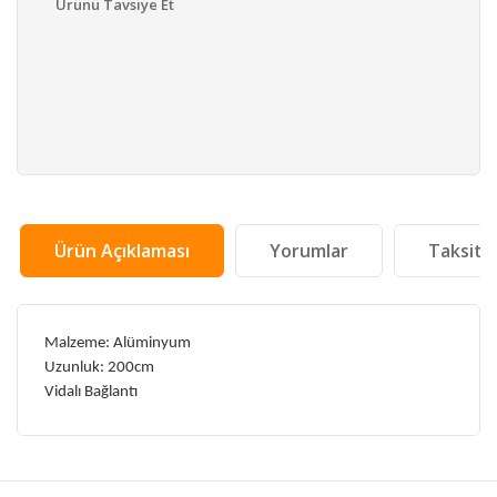
Ürünü Tavsiye Et
Ürün Açıklaması
Yorumlar
Taksit 
Malzeme: Alüminyum
Uzunluk: 200cm
Vidalı Bağlantı
Bu ürünün fiyat bilgisi, resim, ürün açıklamalarında ve
diğer konularda yetersiz gördüğünüz noktaları öneri