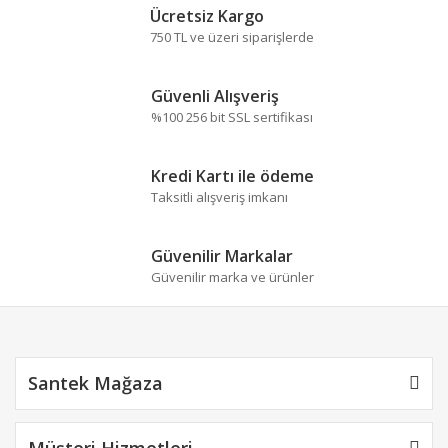
Bu ürüne ilk yorumu siz yapın!
formunu kullanarak tarafımıza iletebilirsiniz.
Ücretsiz Kargo
Görüş ve önerileriniz için teşekkür ederiz.
750 TL ve üzeri siparişlerde
Yorum Yaz
Ürün resmi kalitesiz, bozuk veya görüntülenemiyor.
Güvenli Alışveriş
Ürün açıklamasında eksik bilgiler bulunuyor.
%100 256 bit SSL sertifikası
Ürün bilgilerinde hatalar bulunuyor.
Ürün fiyatı diğer sitelerden daha pahalı.
Kredi Kartı ile ödeme
Bu ürüne benzer farklı alternatifler olmalı.
Taksitli alışveriş imkanı
Güvenilir Markalar
Güvenilir marka ve ürünler
Gönder
Santek Mağaza
Müşteri Hizmetleri