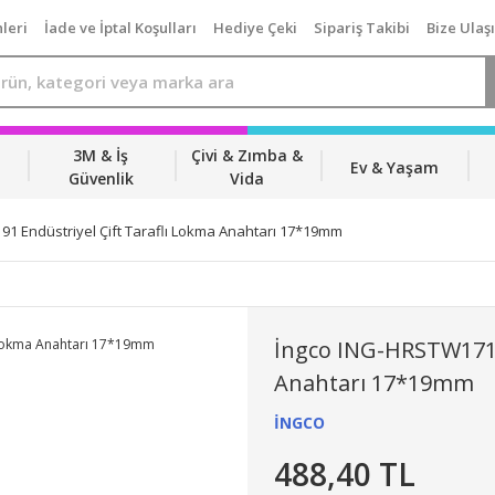
leri
İade ve İptal Koşulları
Hediye Çeki
Sipariş Takibi
Bize Ulaş
3M & İş
Çivi & Zımba &
Ev & Yaşam
Güvenlik
Vida
1 Endüstriyel Çift Taraflı Lokma Anahtarı 17*19mm
İngco ING-HRSTW17191
Anahtarı 17*19mm
İNGCO
488,40 TL