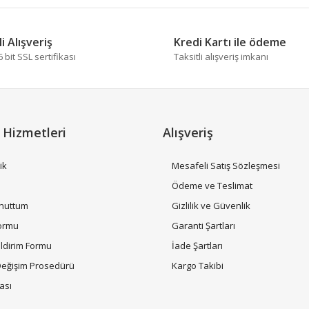
 diğer konularda yetersiz gördüğünüz noktaları öneri formunu kullanarak tara
Bu ürüne ilk yorumu siz yapın!
i Alışveriş
Kredi Kartı ile ödeme
bit SSL sertifikası
Taksitli alışveriş imkanı
Yorum Yaz
 Hizmetleri
Alışveriş
ik
Mesafeli Satış Sözleşmesi
i
Ödeme ve Teslimat
Unuttum
Gizlilik ve Güvenlik
Gönder
Formu
Garanti Şartları
ildirim Formu
İade Şartları
Değişim Prosedürü
Kargo Takibi
tası