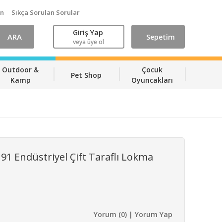
ın
Sıkça Sorulan Sorular
Giriş Yap
ARA
Sepetim
veya üye ol
Outdoor &
Çocuk
Pet Shop
Kamp
Oyuncakları
 Endüstriyel Çift Taraflı Lokma
Yorum (0) | Yorum Yap