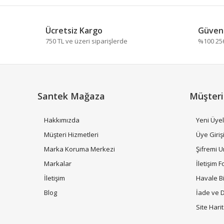
Bu ürünün fiyat bilgisi, resim, ürün açıklamalarında ve
Görüş ve önerileriniz için teşekkür ederiz.
Ücretsiz Kargo
Güvenl
Ürün resmi kalitesiz, bozuk veya görüntülenemiyor.
750 TL ve üzeri siparişlerde
%100 256 
Ürün açıklamasında eksik bilgiler bulunuyor.
Ürün bilgilerinde hatalar bulunuyor.
Ürün fiyatı diğer sitelerden daha pahalı.
Bu ürüne benzer farklı alternatifler olmalı.
Santek Mağaza
Müşteri
Hakkımızda
Yeni Üyel
Müşteri Hizmetleri
Üye Giriş
Marka Koruma Merkezi
Şifremi 
Markalar
İletişim 
İletişim
Havale B
Blog
İade ve 
Site Hari