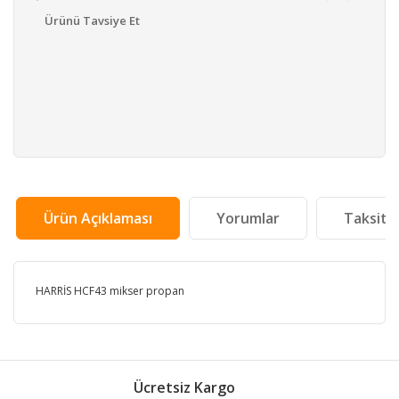
Ürünü Tavsiye Et
Ürün Açıklaması
Yorumlar
Taksit 
HARRİS HCF43 mikser propan
Bu ürünün fiyat bilgisi, resim, ürün açıklamalarında ve
diğer konularda yetersiz gördüğünüz noktaları öneri
Bu ürüne ilk yorumu siz yapın!
formunu kullanarak tarafımıza iletebilirsiniz.
Ücretsiz Kargo