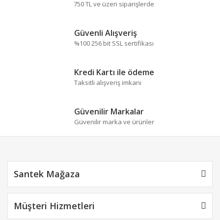
Görüş ve önerileriniz için teşekkür ederiz.
750 TL ve üzeri siparişlerde
Yorum Yaz
Ürün resmi kalitesiz, bozuk veya görüntülenemiyor.
Güvenli Alışveriş
Ürün açıklamasında eksik bilgiler bulunuyor.
%100 256 bit SSL sertifikası
Ürün bilgilerinde hatalar bulunuyor.
Ürün fiyatı diğer sitelerden daha pahalı.
Kredi Kartı ile ödeme
Bu ürüne benzer farklı alternatifler olmalı.
Taksitli alışveriş imkanı
Güvenilir Markalar
Güvenilir marka ve ürünler
Gönder
Santek Mağaza
Müşteri Hizmetleri