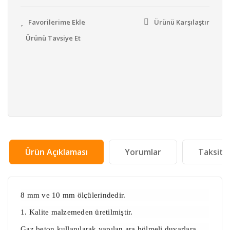
Ürünü Karşılaştır
Ürünü Tavsiye Et
Ürün Açıklaması
Yorumlar
Taksit 
8 mm ve 10 mm ölçülerindedir.
1. Kalite malzemeden üretilmiştir.
Gaz beton kullanılarak yapılan ara bölmeli duvarlara