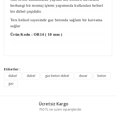
herhangi bir montaj işlemi yapımında kullanılan helisel
bir dübel çeşididir.
Ters helisel sayesinde gaz betonda sağlam bir kavrama
sağlar
Ürün Kodu : OR14 ( 10 mm )
Bu ürünün fiyat bilgisi, resim, ürün açıklamalarında ve
diğer konularda yetersiz gördüğünüz noktaları öneri
Etiketler :
Bu ürüne ilk yorumu siz yapın!
formunu kullanarak tarafımıza iletebilirsiniz.
dübel
dübel
gaz beton dübel
duvar
beton
Görüş ve önerileriniz için teşekkür ederiz.
gaz
Yorum Yaz
Ürün resmi kalitesiz, bozuk veya görüntülenemiyor.
Ürün açıklamasında eksik bilgiler bulunuyor.
Ücretsiz Kargo
Ürün bilgilerinde hatalar bulunuyor.
750 TL ve üzeri siparişlerde
Ürün fiyatı diğer sitelerden daha pahalı.