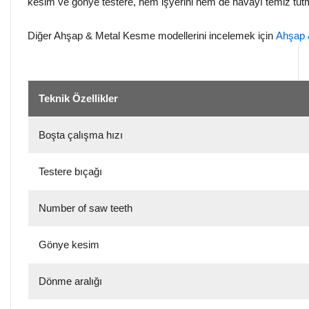
kesim ve gönye testere, hem işyerini hem de havayı temiz tutmak
Diğer Ahşap & Metal Kesme modellerini incelemek için
Ahşap 
Teknik Özellikler
Boşta çalışma hızı
Testere bıçağı
Number of saw teeth
Gönye kesim
Dönme aralığı