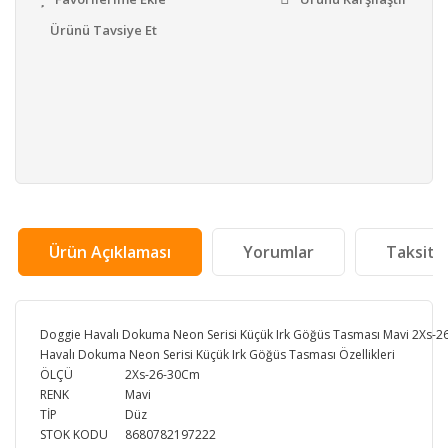
Ürünü Tavsiye Et
Ürün Açıklaması
Yorumlar
Taksit 
Doggie Havalı Dokuma Neon Serisi Küçük Irk Göğüs Tasması Mavi 2Xs-
Havalı Dokuma Neon Serisi Küçük Irk Göğüs Tasması Özellikleri
ÖLÇÜ
2Xs-26-30Cm
RENK
Mavi
TİP
Düz
STOK KODU
8680782197222