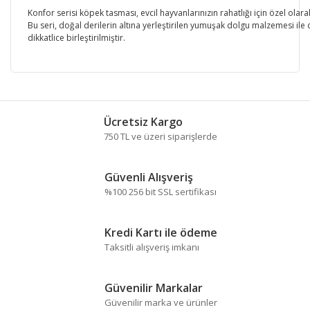
Konfor serisi köpek tasması, evcil hayvanlarınızın rahatlığı için özel olara
Bu seri, doğal derilerin altına yerleştirilen yumuşak dolgu malzemesi ile
dikkatlice birleştirilmiştir.
Bu ürünün fiyat bilgisi, resim, ürün açıklamalarında ve
diğer konularda yetersiz gördüğünüz noktaları öneri
Bu ürüne ilk yorumu siz yapın!
formunu kullanarak tarafımıza iletebilirsiniz.
Ücretsiz Kargo
Görüş ve önerileriniz için teşekkür ederiz.
750 TL ve üzeri siparişlerde
Yorum Yaz
Ürün resmi kalitesiz, bozuk veya görüntülenemiyor.
Güvenli Alışveriş
Ürün açıklamasında eksik bilgiler bulunuyor.
%100 256 bit SSL sertifikası
Ürün bilgilerinde hatalar bulunuyor.
Ürün fiyatı diğer sitelerden daha pahalı.
Kredi Kartı ile ödeme
Bu ürüne benzer farklı alternatifler olmalı.
Taksitli alışveriş imkanı
Güvenilir Markalar
Güvenilir marka ve ürünler