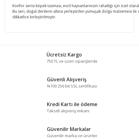
Konfor serisi köpek tasması, evcil hayvanlarınızın rahatlığı için özel olara
Bu seri, doğal derilerin altına yerleştirilen yumuşak dolgu malzemesi ile
dikkatlice birleştirilmiştir.
Bu ürünün fiyat bilgisi, resim, ürün açıklamalarında ve
diğer konularda yetersiz gördüğünüz noktaları öneri
Bu ürüne ilk yorumu siz yapın!
formunu kullanarak tarafımıza iletebilirsiniz.
Ücretsiz Kargo
Görüş ve önerileriniz için teşekkür ederiz.
750 TL ve üzeri siparişlerde
Yorum Yaz
Ürün resmi kalitesiz, bozuk veya görüntülenemiyor.
Güvenli Alışveriş
Ürün açıklamasında eksik bilgiler bulunuyor.
%100 256 bit SSL sertifikası
Ürün bilgilerinde hatalar bulunuyor.
Ürün fiyatı diğer sitelerden daha pahalı.
Kredi Kartı ile ödeme
Bu ürüne benzer farklı alternatifler olmalı.
Taksitli alışveriş imkanı
Güvenilir Markalar
Güvenilir marka ve ürünler