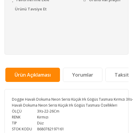
Ürünü Tavsiye Et
Ürün Açıklaması
Yorumlar
Taksit 
Doggie Havalı Dokuma Neon Serisi Küçük Irk Göğüs Tasması Kırmızı 3X
Havalı Dokuma Neon Serisi Küçük Irk Göğüs Tasması Özellikleri
ÖLÇÜ
3Xs-22-26Cm
RENK
Kırmızı
TİP
Düz
STOK KODU
8680782197161