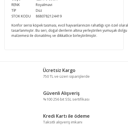
RENK
Royalmavi
TİP
Düz
STOK KODU
8680782124419
Konfor serisi köpek tasması, evcil hayvanlarınızın rahatlığı için özel olara
tasarlanmıştır. Bu seri, doğal derilerin altına yerleştirilen yumuşak dolgu
malzemesi ile donatılmış ve dikkatlice birleştirilmiştir.
Bu ürünün fiyat bilgisi, resim, ürün açıklamalarında ve
diğer konularda yetersiz gördüğünüz noktaları öneri
Bu ürüne ilk yorumu siz yapın!
formunu kullanarak tarafımıza iletebilirsiniz.
Ücretsiz Kargo
Görüş ve önerileriniz için teşekkür ederiz.
750 TL ve üzeri siparişlerde
Yorum Yaz
Ürün resmi kalitesiz, bozuk veya görüntülenemiyor.
Güvenli Alışveriş
Ürün açıklamasında eksik bilgiler bulunuyor.
%100 256 bit SSL sertifikası
Ürün bilgilerinde hatalar bulunuyor.
Ürün fiyatı diğer sitelerden daha pahalı.
Kredi Kartı ile ödeme
Bu ürüne benzer farklı alternatifler olmalı.
Taksitli alışveriş imkanı