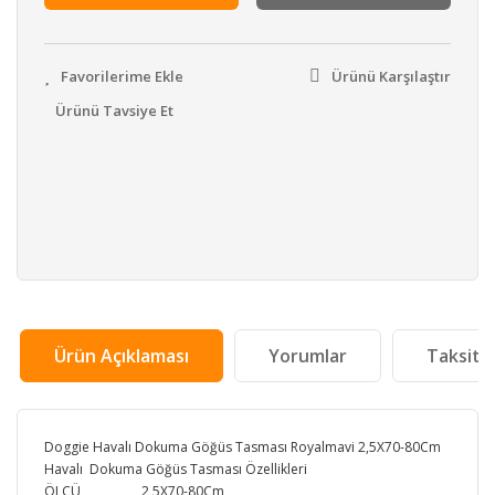
Ürünü Karşılaştır
Ürünü Tavsiye Et
Ürün Açıklaması
Yorumlar
Taksit 
Doggie Havalı Dokuma Göğüs Tasması Royalmavi 2,5X70-80Cm
Havalı Dokuma Göğüs Tasması Özellikleri
ÖLÇÜ
2,5X70-80Cm