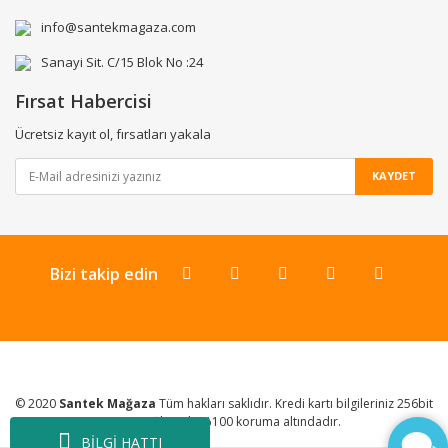
info@santekmagaza.com
Sanayi Sit. C/15 Blok No :24
Fırsat Habercisi
Ücretsiz kayıt ol, fırsatları yakala
KAYDET
Bizi takip edin
© 2020
Santek Mağaza
Tüm hakları saklıdır. Kredi kartı bilgileriniz 256bit
SSL Sertifikası ile %100 koruma altındadır.
BİLGİ HATTI