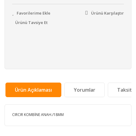
Ürünü Karşılaştır
Ürünü Tavsiye Et
Ürün Açıklaması
Yorumlar
Taksit 
CIRCIR KOMBİNE ANAH./18MM
Bu ürünün fiyat bilgisi, resim, ürün açıklamalarında ve