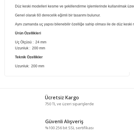
Düz keski modelleri kesme ve şekillendirme işlemlerinde kullanılmak üzere 
Genel olarak 60 derecelik eğimli bir tasarımı bulunur.
Aynı zamanda uç yapısı bilenebilir özelliğe sahip olması ile de düz keski 
Ürün Özellikleri
Uç Ölçüsü
:
24 mm
Uzunluk
:
200 mm
Teknik Özellikler
Uzunluk:
200 mm
Bu ürünün fiyat bilgisi, resim, ürün açıklamalarında ve
diğer konularda yetersiz gördüğünüz noktaları öneri
Bu ürüne ilk yorumu siz yapın!
formunu kullanarak tarafımıza iletebilirsiniz.
Ücretsiz Kargo
Görüş ve önerileriniz için teşekkür ederiz.
750 TL ve üzeri siparişlerde
Yorum Yaz
Ürün resmi kalitesiz, bozuk veya görüntülenemiyor.
Güvenli Alışveriş
Ürün açıklamasında eksik bilgiler bulunuyor.
%100 256 bit SSL sertifikası