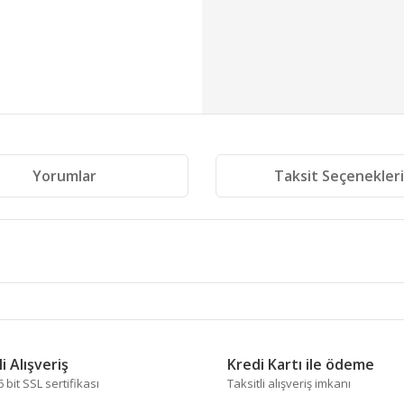
Yorumlar
Taksit Seçenekler
 diğer konularda yetersiz gördüğünüz noktaları öneri formunu kullanarak tara
Bu ürüne ilk yorumu siz yapın!
i Alışveriş
Kredi Kartı ile ödeme
bit SSL sertifikası
Taksitli alışveriş imkanı
Yorum Yaz