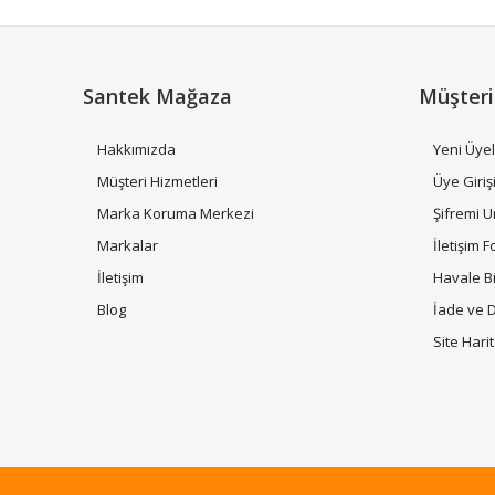
Ürün bilgilerinde hatalar bulunuyor.
Ürün fiyatı diğer sitelerden daha pahalı.
Bu ürüne benzer farklı alternatifler olmalı.
Santek Mağaza
Müşteri
Hakkımızda
Yeni Üyel
Müşteri Hizmetleri
Üye Giriş
Marka Koruma Merkezi
Şifremi 
Markalar
İletişim 
İletişim
Havale B
Blog
İade ve 
Site Hari