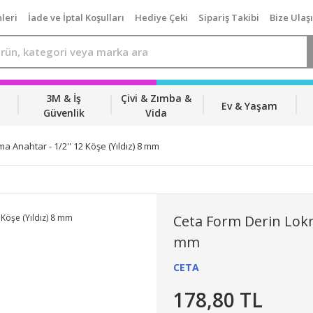
leri
İade ve İptal Koşulları
Hediye Çeki
Sipariş Takibi
Bize Ulaş
3M & İş
Çivi & Zımba &
Ev & Yaşam
Güvenlik
Vida
a Anahtar - 1/2'' 12 Köşe (Yıldız) 8 mm
Ceta Form Derin Lokma
mm
CETA
178,80 TL