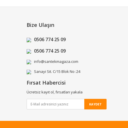
Bize Ulaşın
0506 774 25 09
0506 774 25 09
info@santekmagaza.com
Sanayi Sit. C/15 Blok No :24
Fırsat Habercisi
Ücretsiz kayıt ol, fırsatları yakala
KAYDET