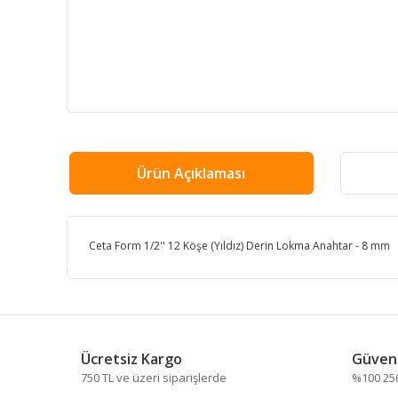
Ürün Açıklaması
Ceta Form 1/2'' 12 Köşe (Yıldız) Derin Lokma Anahtar - 8 mm
Bu ürünün fiyat bilgisi, resim, ürün açıklamalarında ve
Görüş ve önerileriniz için teşekkür ederiz.
Ücretsiz Kargo
Güvenl
Ürün resmi kalitesiz, bozuk veya görüntülenemiyor.
750 TL ve üzeri siparişlerde
%100 256 
Ürün açıklamasında eksik bilgiler bulunuyor.