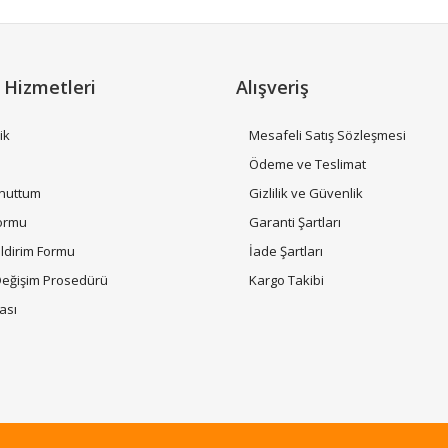
 Hizmetleri
Alışveriş
ik
Mesafeli Satış Sözleşmesi
i
Ödeme ve Teslimat
Unuttum
Gizlilik ve Güvenlik
Gönder
Formu
Garanti Şartları
ildirim Formu
İade Şartları
Değişim Prosedürü
Kargo Takibi
tası