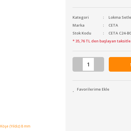
Kategori
Lokma Setle
Marka
CETA
Stok Kodu
CETA C24-B
* 35,76 TL den başlayan taksitle