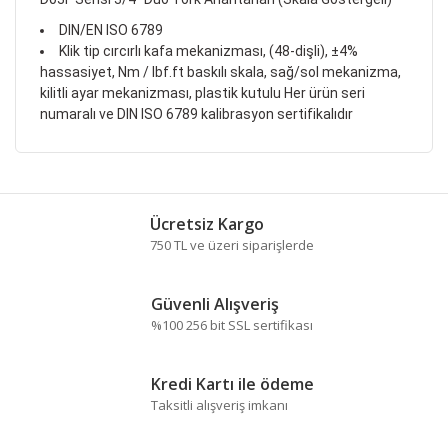
DIN/EN ISO 6789
Klik tip cırcırlı kafa mekanizması, (48-dişli), ±4%
hassasiyet, Nm / lbf.ft baskılı skala, sağ/sol mekanizma,
kilitli ayar mekanizması, plastik kutulu Her ürün seri
numaralı ve DIN ISO 6789 kalibrasyon sertifikalıdır
Bu ürünün fiyat bilgisi, resim, ürün açıklamalarında ve
diğer konularda yetersiz gördüğünüz noktaları öneri
Bu ürüne ilk yorumu siz yapın!
formunu kullanarak tarafımıza iletebilirsiniz.
Ücretsiz Kargo
Görüş ve önerileriniz için teşekkür ederiz.
750 TL ve üzeri siparişlerde
Yorum Yaz
Ürün resmi kalitesiz, bozuk veya görüntülenemiyor.
Güvenli Alışveriş
Ürün açıklamasında eksik bilgiler bulunuyor.
%100 256 bit SSL sertifikası
Ürün bilgilerinde hatalar bulunuyor.
Ürün fiyatı diğer sitelerden daha pahalı.
Kredi Kartı ile ödeme
Bu ürüne benzer farklı alternatifler olmalı.
Taksitli alışveriş imkanı