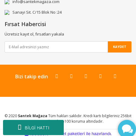
info@santekmagaza.com
Sanayi Sit. C/15 Blok No :24
Fırsat Habercisi
Ücretsiz kayıt ol, fırsatları yakala
KAYDET
Bizi takip edin
© 2020
Santek Mağaza
Tüm hakları saklıdır. Kredi kartı bilgileriniz 256bit
SSL Sertifikası ile %100 koruma altındadır.
BİLGİ HATTI
ile
ideasoft
e-