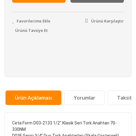
Ürünü Karşılaştır
Ürünü Tavsiye Et
Ürün Açıklaması
Yorumlar
Taksit 
Ceta Form D03-2133 1/2" Klasik Seri Tork Anahtarı 70-
330NM
D03F Serisi 3/4” Duo Tork Anahtarları (Skala Göstergeli)