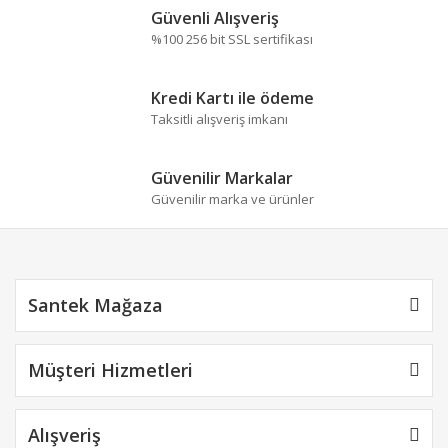
Ürün resmi kalitesiz, bozuk veya görüntülenemiyor.
Güvenli Alışveriş
Ürün açıklamasında eksik bilgiler bulunuyor.
%100 256 bit SSL sertifikası
Ürün bilgilerinde hatalar bulunuyor.
Ürün fiyatı diğer sitelerden daha pahalı.
Kredi Kartı ile ödeme
Bu ürüne benzer farklı alternatifler olmalı.
Taksitli alışveriş imkanı
Güvenilir Markalar
Güvenilir marka ve ürünler
Gönder
Santek Mağaza
Müşteri Hizmetleri
Alışveriş