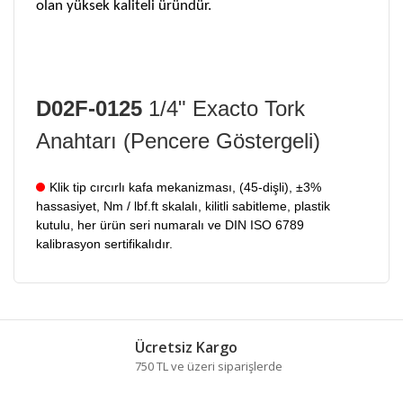
olan yüksek kaliteli üründür.
D02F-0125
1/4" Exacto Tork
Anahtarı (Pencere Göstergeli)
Klik tip cırcırlı kafa mekanizması, (45-dişli), ±3%
hassasiyet, Nm / lbf.ft skalalı, kilitli sabitleme, plastik
kutulu, her ürün seri numaralı ve DIN ISO 6789
kalibrasyon sertifikalıdır.
Bu ürünün fiyat bilgisi, resim, ürün açıklamalarında ve
diğer konularda yetersiz gördüğünüz noktaları öneri
Bu ürüne ilk yorumu siz yapın!
formunu kullanarak tarafımıza iletebilirsiniz.
Ücretsiz Kargo
Görüş ve önerileriniz için teşekkür ederiz.
750 TL ve üzeri siparişlerde
Yorum Yaz