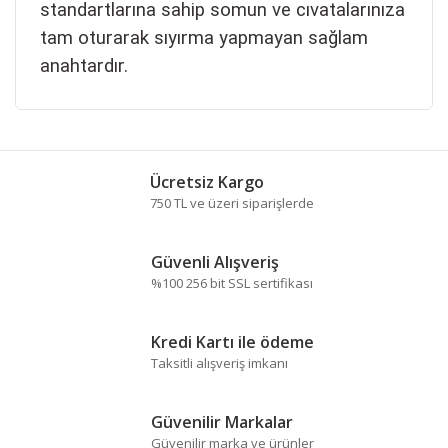
standartlarına sahip somun ve cıvatalarınıza
tam oturarak sıyırma yapmayan sağlam
anahtardır.
Bu ürünün fiyat bilgisi, resim, ürün açıklamalarında ve
diğer konularda yetersiz gördüğünüz noktaları öneri
Bu ürüne ilk yorumu siz yapın!
formunu kullanarak tarafımıza iletebilirsiniz.
Ücretsiz Kargo
Görüş ve önerileriniz için teşekkür ederiz.
750 TL ve üzeri siparişlerde
Yorum Yaz
Ürün resmi kalitesiz, bozuk veya görüntülenemiyor.
Güvenli Alışveriş
Ürün açıklamasında eksik bilgiler bulunuyor.
%100 256 bit SSL sertifikası
Ürün bilgilerinde hatalar bulunuyor.
Ürün fiyatı diğer sitelerden daha pahalı.
Kredi Kartı ile ödeme
Bu ürüne benzer farklı alternatifler olmalı.
Taksitli alışveriş imkanı
Güvenilir Markalar
Güvenilir marka ve ürünler