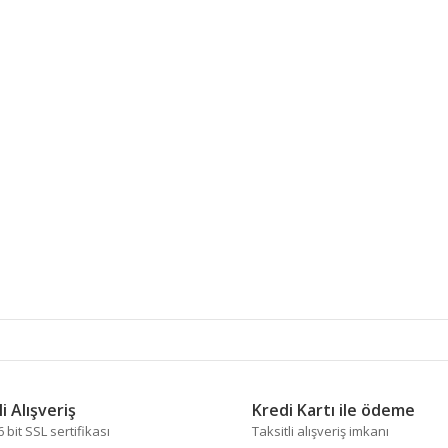
 diğer konularda yetersiz gördüğünüz noktaları öneri formunu kullanarak tara
Bu ürüne ilk yorumu siz yapın!
i Alışveriş
Kredi Kartı ile ödeme
bit SSL sertifikası
Taksitli alışveriş imkanı
Yorum Yaz