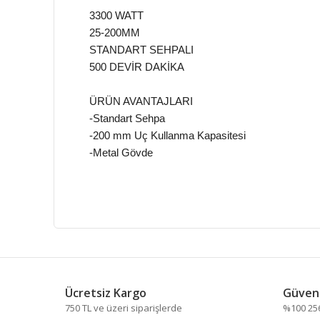
3300 WATT
25-200MM
STANDART SEHPALI
500 DEVİR DAKİKA
ÜRÜN AVANTAJLARI
-Standart Sehpa
-200 mm Uç Kullanma Kapasitesi
-Metal Gövde
Bu ürünün fiyat bilgisi, resim, ürün açıklamalarında ve
Görüş ve önerileriniz için teşekkür ederiz.
Ücretsiz Kargo
Güvenl
Ürün resmi kalitesiz, bozuk veya görüntülenemiyor.
750 TL ve üzeri siparişlerde
%100 256 