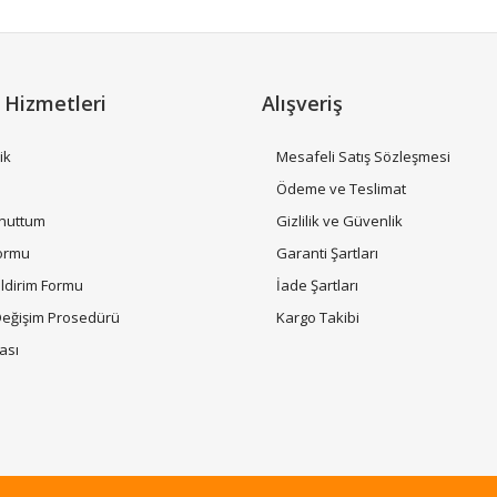
 Hizmetleri
Alışveriş
ik
Mesafeli Satış Sözleşmesi
i
Ödeme ve Teslimat
Unuttum
Gizlilik ve Güvenlik
Gönder
Formu
Garanti Şartları
ildirim Formu
İade Şartları
Değişim Prosedürü
Kargo Takibi
tası