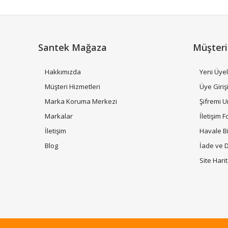
Ürün açıklamasında eksik bilgiler bulunuyor.
Ürün bilgilerinde hatalar bulunuyor.
Ürün fiyatı diğer sitelerden daha pahalı.
Bu ürüne benzer farklı alternatifler olmalı.
Santek Mağaza
Müşteri
Hakkımızda
Yeni Üyel
Müşteri Hizmetleri
Üye Giriş
Marka Koruma Merkezi
Şifremi 
Markalar
İletişim 
İletişim
Havale B
Blog
İade ve 
Site Hari