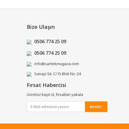
Bize Ulaşın
0506 774 25 09
0506 774 25 09
info@santekmagaza.com
Sanayi Sit. C/15 Blok No :24
Fırsat Habercisi
Ücretsiz kayıt ol, fırsatları yakala
KAYDET