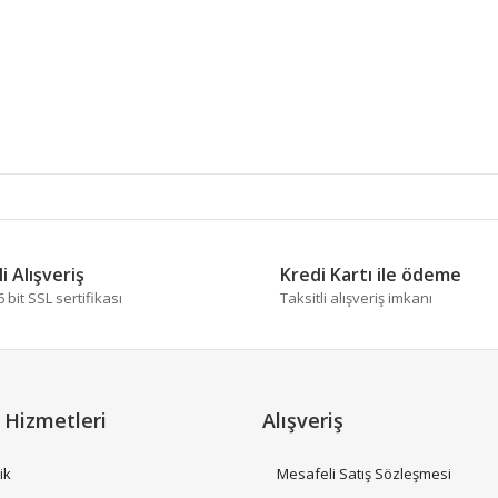
 diğer konularda yetersiz gördüğünüz noktaları öneri formunu kullanarak tara
Bu ürüne ilk yorumu siz yapın!
i Alışveriş
Kredi Kartı ile ödeme
bit SSL sertifikası
Taksitli alışveriş imkanı
Yorum Yaz
 Hizmetleri
Alışveriş
ik
Mesafeli Satış Sözleşmesi