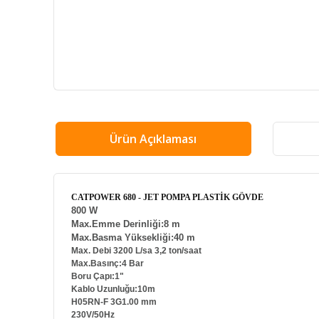
Ürün Açıklaması
CATPOWER 680 - JET POMPA PLASTİK GÖVDE
800 W
Max.Emme Derinliği:8 m
Max.Basma Yüksekliği:40 m
Max. Debi 3200 L/sa 3,2 ton/saat
Max.Basınç:4 Bar
Boru Çapı:1"
Kablo Uzunluğu:10m
H05RN-F 3G1.00 mm
230V/50Hz