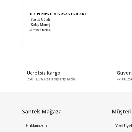
JET POMPA ÜRÜN AVANTAJLARI
-Plastik Gövde
-Kolay Montaj
-Emme Özelliği
Bu ürünün fiyat bilgisi, resim, ürün açıklamalarında ve
Görüş ve önerileriniz için teşekkür ederiz.
Ücretsiz Kargo
Güvenl
Ürün resmi kalitesiz, bozuk veya görüntülenemiyor.
750 TL ve üzeri siparişlerde
%100 256 
Ürün açıklamasında eksik bilgiler bulunuyor.
Ürün bilgilerinde hatalar bulunuyor.
Ürün fiyatı diğer sitelerden daha pahalı.
Bu ürüne benzer farklı alternatifler olmalı.
Santek Mağaza
Müşteri
Hakkımızda
Yeni Üyel