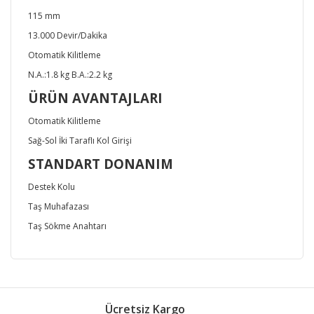
115 mm
13.000 Devir/Dakika
Otomatik Kilitleme
N.A.:1.8 kg B.A.:2.2 kg
ÜRÜN AVANTAJLARI
Otomatik Kilitleme
Sağ-Sol İki Taraflı Kol Girişi
STANDART DONANIM
Destek Kolu
Taş Muhafazası
Taş Sökme Anahtarı
Bu ürünün fiyat bilgisi, resim, ürün açıklamalarında ve
diğer konularda yetersiz gördüğünüz noktaları öneri
Bu ürüne ilk yorumu siz yapın!
formunu kullanarak tarafımıza iletebilirsiniz.
Ücretsiz Kargo