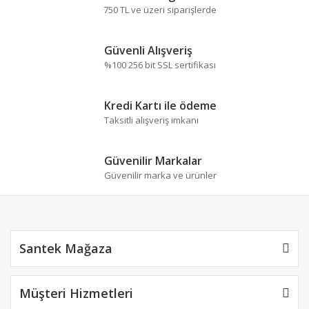
Görüş ve önerileriniz için teşekkür ederiz.
750 TL ve üzeri siparişlerde
Yorum Yaz
Ürün resmi kalitesiz, bozuk veya görüntülenemiyor.
Güvenli Alışveriş
Ürün açıklamasında eksik bilgiler bulunuyor.
%100 256 bit SSL sertifikası
Ürün bilgilerinde hatalar bulunuyor.
Ürün fiyatı diğer sitelerden daha pahalı.
Kredi Kartı ile ödeme
Bu ürüne benzer farklı alternatifler olmalı.
Taksitli alışveriş imkanı
Güvenilir Markalar
Güvenilir marka ve ürünler
Gönder
Santek Mağaza
Müşteri Hizmetleri