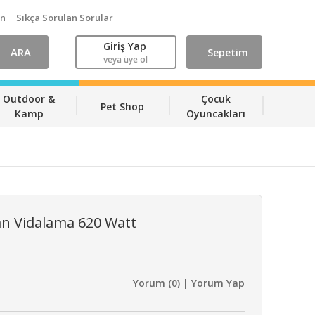
ın
Sıkça Sorulan Sorular
Giriş Yap
ARA
Sepetim
veya üye ol
Outdoor &
Çocuk
Pet Shop
Kamp
Oyuncakları
an Vidalama 620 Watt
Yorum (0) | Yorum Yap