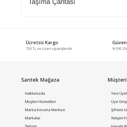
Taşıma Çantası
Bu ürünün fiyat bilgisi, resim, ürün açıklamalarında ve
Görüş ve önerileriniz için teşekkür ederiz.
Ücretsiz Kargo
Güvenl
Ürün resmi kalitesiz, bozuk veya görüntülenemiyor.
750 TL ve üzeri siparişlerde
%100 256 
Ürün açıklamasında eksik bilgiler bulunuyor.
Ürün bilgilerinde hatalar bulunuyor.
Ürün fiyatı diğer sitelerden daha pahalı.
Bu ürüne benzer farklı alternatifler olmalı.
Santek Mağaza
Müşteri
Hakkımızda
Yeni Üyel
Müşteri Hizmetleri
Üye Giriş
Marka Koruma Merkezi
Şifremi 
Markalar
İletişim 
İletişim
Havale B