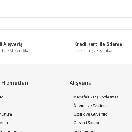
 diğer konularda yetersiz gördüğünüz noktaları öneri formunu kullanarak tara
Bu ürüne ilk yorumu siz yapın!
i Alışveriş
Kredi Kartı ile ödeme
bit SSL sertifikası
Taksitli alışveriş imkanı
Yorum Yaz
 Hizmetleri
Alışveriş
ik
Mesafeli Satış Sözleşmesi
i
Ödeme ve Teslimat
Unuttum
Gizlilik ve Güvenlik
Gönder
Formu
Garanti Şartları
ildirim Formu
İade Şartları