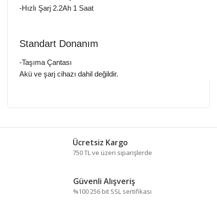
-Hızlı Şarj 2.2Ah 1 Saat
Standart Donanım
-Taşıma Çantası
Akü ve şarj cihazı dahil değildir.
Bu ürünün fiyat bilgisi, resim, ürün açıklamalarında ve
diğer konularda yetersiz gördüğünüz noktaları öneri
Bu ürüne ilk yorumu siz yapın!
formunu kullanarak tarafımıza iletebilirsiniz.
Ücretsiz Kargo
Görüş ve önerileriniz için teşekkür ederiz.
750 TL ve üzeri siparişlerde
Yorum Yaz
Ürün resmi kalitesiz, bozuk veya görüntülenemiyor.
Güvenli Alışveriş
Ürün açıklamasında eksik bilgiler bulunuyor.
%100 256 bit SSL sertifikası
Ürün bilgilerinde hatalar bulunuyor.
Ürün fiyatı diğer sitelerden daha pahalı.