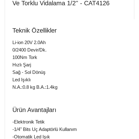
Ve Torklu Vidalama 1/2'' - CAT4126
Teknik Özellikler
Li-ion 20V 2.0Ah
0/2400 Devir/Dk.
100Nm Tork
Hızlı Şarj
Sağ - Sol Dönüş
Led Işıklı
N.A.:0.8 kg B.A.:1.4kg
Ürün Avantajları
-Elektronik Tetik
-1/4" Bits Uç Adaptörlü Kullanım
-Otomatik Led Işık