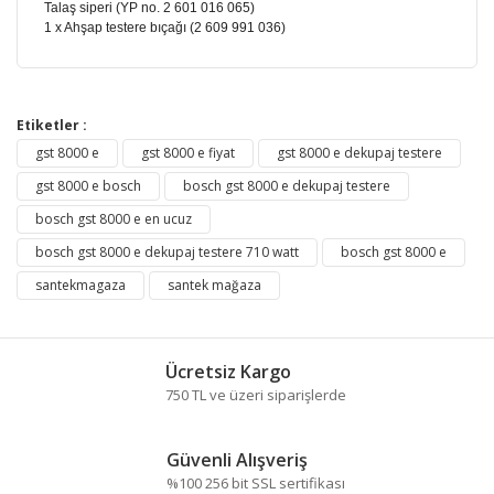
Talaş siperi (YP no. 2 601 016 065)
1 x Ahşap testere bıçağı (2 609 991 036)
Bu ürünün fiyat bilgisi, resim, ürün açıklamalarında ve
diğer konularda yetersiz gördüğünüz noktaları öneri
Etiketler :
Bu ürüne ilk yorumu siz yapın!
formunu kullanarak tarafımıza iletebilirsiniz.
gst 8000 e
gst 8000 e fiyat
gst 8000 e dekupaj testere
Görüş ve önerileriniz için teşekkür ederiz.
gst 8000 e bosch
bosch gst 8000 e dekupaj testere
Yorum Yaz
bosch gst 8000 e en ucuz
Ürün resmi kalitesiz, bozuk veya görüntülenemiyor.
bosch gst 8000 e dekupaj testere 710 watt
Ürün açıklamasında eksik bilgiler bulunuyor.
bosch gst 8000 e
Ürün bilgilerinde hatalar bulunuyor.
santekmagaza
santek mağaza
Ürün fiyatı diğer sitelerden daha pahalı.
Bu ürüne benzer farklı alternatifler olmalı.
Ücretsiz Kargo
750 TL ve üzeri siparişlerde
Güvenli Alışveriş
%100 256 bit SSL sertifikası
Gönder