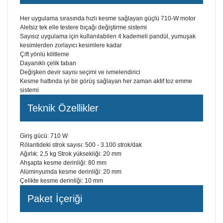
Her uygulama sırasında hızlı kesme sağlayan güçlü 710-W motor
Aletsiz tek elle testere bıçağı değiştirme sistemi
Sayısız uygulama için kullanılabilen 4 kademeli pandül, yumuşak
kesimlerden zorlayıcı kesimlere kadar
Çift yönlü kilitleme
Dayanıklı çelik taban
Değişken devir sayısı seçimi ve ivmelendirici
Kesme hattında iyi bir görüş sağlayan her zaman aktif toz emme
sistemi
Teknik Özellikler
Giriş gücü: 710 W
Rölantideki strok sayısı: 500 - 3.100 strok/dak
Ağırlık: 2,5 kg Strok yüksekliği: 20 mm
Ahşapta kesme derinliği: 80 mm
Alüminyumda kesme derinliği: 20 mm
Çelikte kesme derinliği: 10 mm
Paket İçeriği